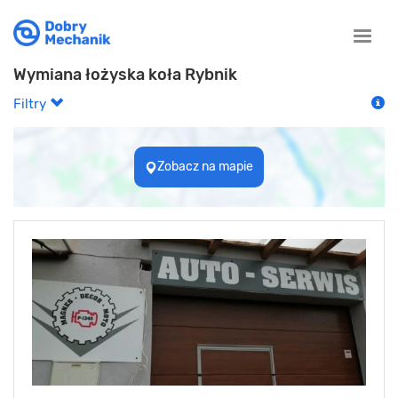
Toggle
naviga
Wymiana łożyska koła Rybnik
Filtry
Zobacz na mapie