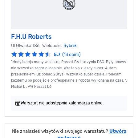
F.H.U Roberts
Ul Glwicka 186, Wielopole,
Rybnik
5.7
(13 opinii)
"Modyfikacja mapy w silniku. Passat B6 i skrzynia DSG. Były obawy
ale wszystko zagrało idealnie. Wrażenia z jazdy super. Autem
przejechałem już ponad 20tys i wszystko super działa. Polecam
każdemu bo podejście profesjonalne a robota wykonana na czas. ",
Michał l. , VW Passat b6
Warsztat nie udostępnia kalendarza online.
Nie znalazłeś wizytówki swojego warsztatu?
Utwórz
go teraz »