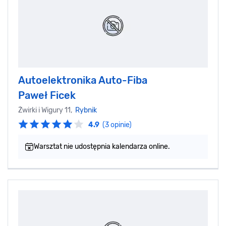
Autoelektronika Auto-Fiba
Paweł Ficek‎
Żwirki i Wigury 11,
Rybnik
4.9
(3 opinie)
Warsztat nie udostępnia kalendarza online.