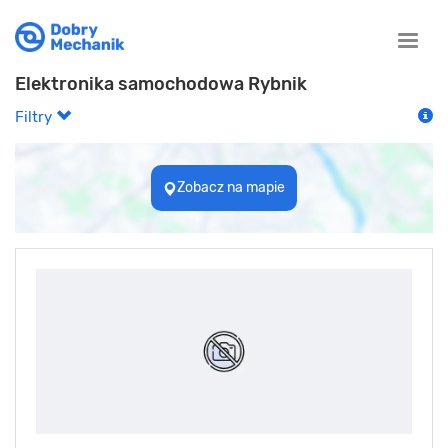
Toggle
naviga
Elektronika samochodowa Rybnik
Filtry
Zobacz na mapie