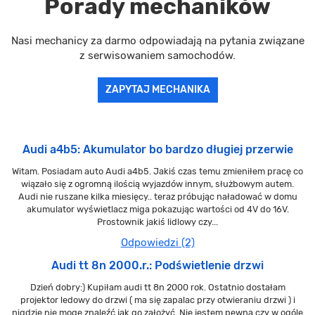
Porady mechaników
Nasi mechanicy za darmo odpowiadają na pytania związane
z serwisowaniem samochodów.
ZAPYTAJ MECHANIKA
Audi a4b5: Akumulator bo bardzo długiej przerwie
Witam. Posiadam auto Audi a4b5. Jakiś czas temu zmieniłem pracę co
wiązało się z ogromną ilością wyjazdów innym, służbowym autem.
Audi nie ruszane kilka miesięcy.. teraz próbując naładować w domu
akumulator wyświetlacz miga pokazując wartości od 4V do 16V.
Prostownik jakiś lidlowy czy...
Odpowiedzi (2)
Audi tt 8n 2000.r.: Podświetlenie drzwi
Dzień dobry:) Kupiłam audi tt 8n 2000 rok. Ostatnio dostałam
projektor ledowy do drzwi ( ma się zapalac przy otwieraniu drzwi ) i
nigdzie nie mogę znaleźć jak go założyć. Nie jestem pewna czy w ogóle