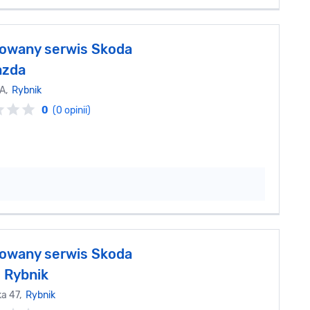
owany serwis Skoda
azda
1A,
Rybnik
0
(0 opinii)
owany serwis Skoda
 Rybnik
ka 47,
Rybnik