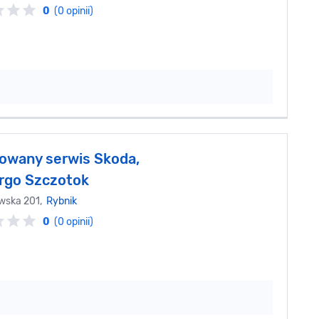
0
(0 opinii)
owany serwis Skoda,
rgo Szczotok
awska 201,
Rybnik
0
(0 opinii)