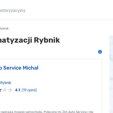
motoryzacyjny
Rybnik
matyzacji Rybnik
o Service Michał
,
Rybnik
4.1
(19 opinii)
i naprawa mojego samochodu. Polecono mi Jim Auto Service i nie