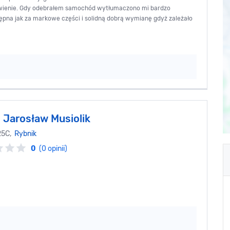
awienie. Gdy odebrałem samochód wytłumaczono mi bardzo
ępna jak za markowe części i solidną dobrą wymianę gdyż zależało
Jarosław Musiolik
25C,
Rybnik
0
(0 opinii)