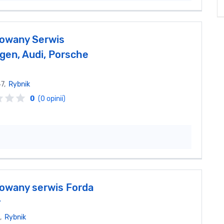
owany Serwis
gen, Audi, Porsche
47,
Rybnik
0
(0 opinii)
owany serwis Forda
r
0,
Rybnik