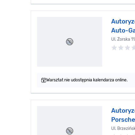
Autoryz
Auto-G
Ul. Żorska 1
Warsztat nie udostępnia kalendarza online.
Autoryz
Porsche
Ul. Brzezińs