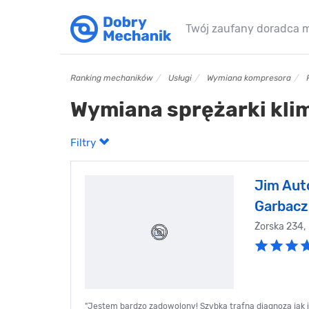
Twój zaufany doradca 
Ranking mechaników
Usługi
Wymiana kompresora
Wymiana sprężarki kli
Filtry
Jim Aut
Garbacz
Żorska 234
"Jestem bardzo zadowolony! Szybka trafna diagnoza jak 