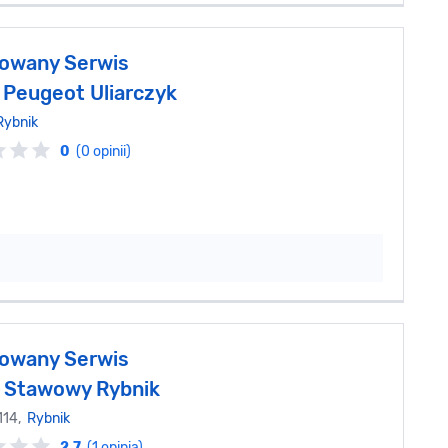
owany Serwis
 Peugeot Uliarczyk
Rybnik
0
(0 opinii)
owany Serwis
 Stawowy Rybnik
 114,
Rybnik
2.7
(1 opinia)