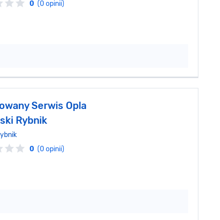
0
(0 opinii)
owany Serwis Opla
ski Rybnik
ybnik
0
(0 opinii)