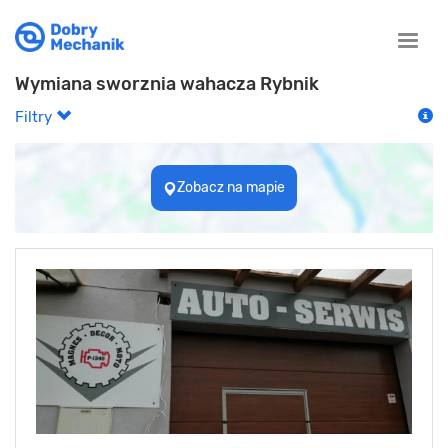
Toggle
naviga
Wymiana sworznia wahacza Rybnik
Filtry
Zobacz na mapie