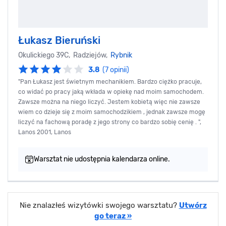
Łukasz Bieruński
Okulickiego 39C, Radziejów,
Rybnik
3.8
(7 opinii)
"Pan Łukasz jest świetnym mechanikiem. Bardzo ciężko pracuje,
co widać po pracy jaką wkłada w opiekę nad moim samochodem.
Zawsze można na niego liczyć. Jestem kobietą więc nie zawsze
wiem co dzieje się z moim samochodzikiem , jednak zawsze mogę
liczyć na fachową poradę z jego strony co bardzo sobię cenię . ",
Lanos 2001, Lanos
Warsztat nie udostępnia kalendarza online.
Nie znalazłeś wizytówki swojego warsztatu?
Utwórz
go teraz »