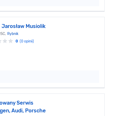
Jarosław Musiolik
25C,
Rybnik
0
(0 opinii)
owany Serwis
gen, Audi, Porsche