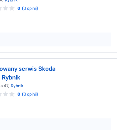
1A,
Rybnik
0
(0 opinii)
owany serwis Skoda
 Rybnik
ka 47,
Rybnik
0
(0 opinii)