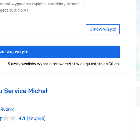
temat wypadania zapłonu ustaliliśmy termin i...",
geot 308. 1.6 VTI
Umów wizytę
zerwuj wizytę
5 użytkowników wybrało ten warsztat
w ciągu ostatnich 30 dni
o Service Michał
,
Rybnik
4.1
(19 opinii)