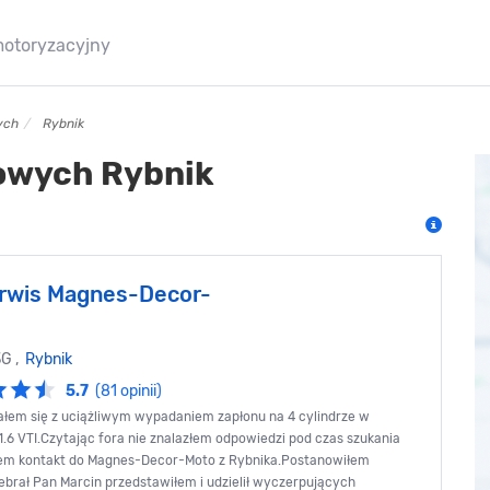
motoryzacyjny
ych
Rybnik
owych Rybnik
rwis Magnes-Decor-
3G ,
Rybnik
5.7
(81 opinii)
łem się z uciążliwym wypadaniem zapłonu na 4 cylindrze w
.6 VTI.Czytając fora nie znalazłem odpowiedzi pod czas szukania
łem kontakt do Magnes-Decor-Moto z Rybnika.Postanowiłem
brał Pan Marcin przedstawiłem i udzielił wyczerpujących