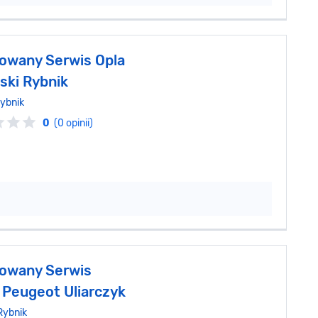
owany Serwis Opla
ski Rybnik
ybnik
0
(0 opinii)
owany Serwis
 Peugeot Uliarczyk
Rybnik