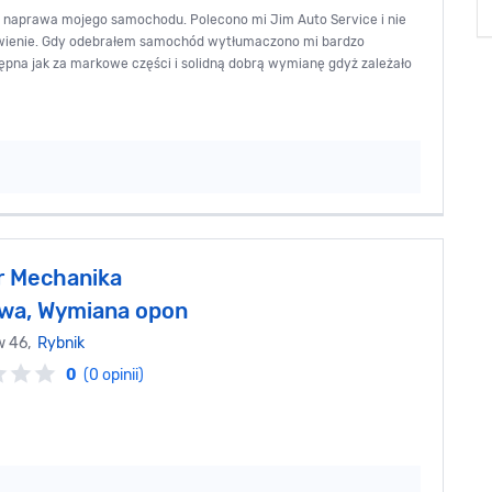
i naprawa mojego samochodu. Polecono mi Jim Auto Service i nie
awienie. Gdy odebrałem samochód wytłumaczono mi bardzo
ępna jak za markowe części i solidną dobrą wymianę gdyż zależało
 Mechanika
wa, Wymiana opon
w 46,
Rybnik
0
(0 opinii)