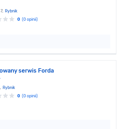
47,
Rybnik
0
(0 opinii)
owany serwis Forda
r
0,
Rybnik
0
(0 opinii)