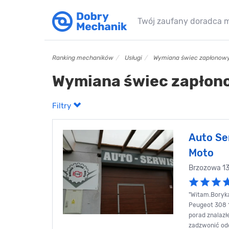
Twój zaufany doradca 
Ranking mechaników
Usługi
Wymiana świec zapłonow
Wymiana świec zapłon
Filtry
Auto Se
Moto
Brzozowa 1
"Witam.Boryka
Peugeot 308 1
porad znalaz
zadzwonić ode