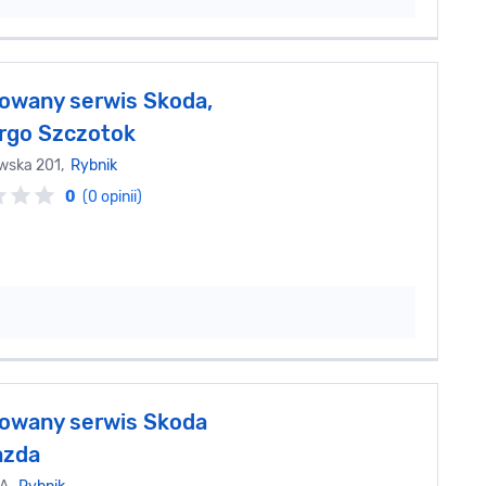
owany serwis Skoda,
rgo Szczotok
awska 201,
Rybnik
0
(0 opinii)
owany serwis Skoda
azda