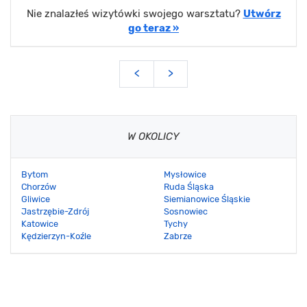
Nie znalazłeś wizytówki swojego warsztatu?
Utwórz
go teraz »
<
>
W OKOLICY
Bytom
Mysłowice
Chorzów
Ruda Śląska
Gliwice
Siemianowice Śląskie
Jastrzębie-Zdrój
Sosnowiec
Katowice
Tychy
Kędzierzyn-Koźle
Zabrze