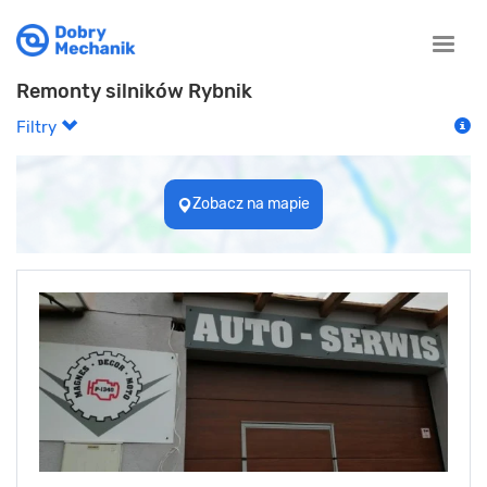
Toggle
naviga
Remonty silników Rybnik
Filtry
Zobacz na mapie