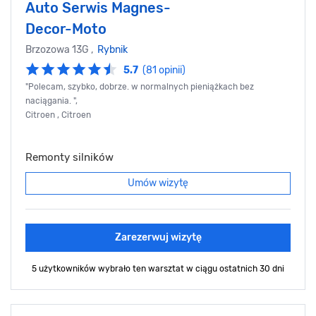
Auto Serwis Magnes-
Decor-Moto
Brzozowa 13G ,
Rybnik
5.7
(81 opinii)
"Polecam, szybko, dobrze. w normalnych pieniążkach bez
naciągania. ",
Citroen , Citroen
Remonty silników
Umów wizytę
Zarezerwuj wizytę
5 użytkowników wybrało ten warsztat
w ciągu ostatnich 30 dni