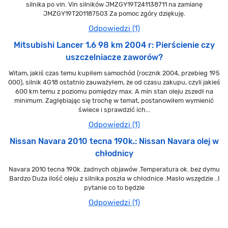
silnika po vin. Vin silników JMZGY19T241138711 na zamianę
JMZGY19T201187503 Za pomoc zgóry dziękuję.
Odpowiedzi (1)
Mitsubishi Lancer 1.6 98 km 2004 r: Pierścienie czy
uszczelniacze zaworów?
Witam, jakiś czas temu kupiłem samochód (rocznik 2004, przebieg 195
000), silnik 4G18 ostatnio zauważyłem, że od czasu zakupu, czyli jakieś
600 km temu z poziomu pomiędzy max. A min stan oleju zszedł na
minimum. Zagłębiając się trochę w temat, postanowiłem wymienić
świece i sprawdzić ich...
Odpowiedzi (1)
Nissan Navara 2010 tecna 190k.: Nissan Navara olej w
chłodnicy
Navara 2010 tecna 190k. żadnych objawów .Temperatura ok. bez dymu
Bardzo Duża ilość oleju z silnika poszła w chłodnice .Masło wszędzie ..I
pytanie co to będzie
Odpowiedzi (1)