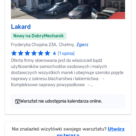
Lakard
Nowy na DobryMechanik
Fryderyka Chopina 23A, Chełmy,
Zgierz
6
(1 opinia)
Oferta firmy skierowana jest do właścicieli bądź
użytkowników samochodów osobowych i małych
dostawczych wszystkich marek i obejmuje szeroko pojęte
naprawy z zakresu blacharstwa i lakiernictwa: -
Kompleksowe naprawy powypadkowe -...
Warsztat nie udostępnia kalendarza online.
Nie znalazłeś wizytówki swojego warsztatu?
Utwórz
go teraz »