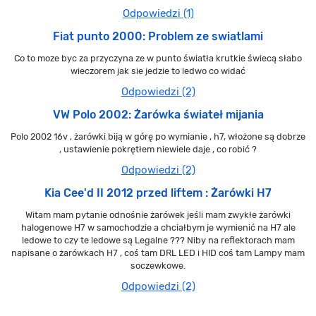
Odpowiedzi (1)
Fiat punto 2000: Problem ze swiatlami
Co to moze byc za przyczyna ze w punto światła krutkie świecą słabo
wieczorem jak sie jedzie to ledwo co widać
Odpowiedzi (2)
VW Polo 2002: Żarówka świateł mijania
Polo 2002 16v , żarówki biją w górę po wymianie , h7, włożone są dobrze
, ustawienie pokrętłem niewiele daje , co robić ?
Odpowiedzi (2)
Kia Cee'd II 2012 przed liftem : Żarówki H7
Witam mam pytanie odnośnie żarówek jeśli mam zwykłe żarówki
halogenowe H7 w samochodzie a chciałbym je wymienić na H7 ale
ledowe to czy te ledowe są Legalne ??? Niby na reflektorach mam
napisane o żarówkach H7 , coś tam DRL LED i HID coś tam Lampy mam
soczewkowe.
Odpowiedzi (2)