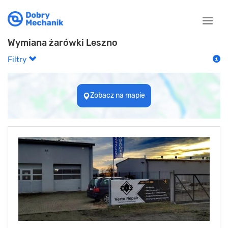
Toggle
naviga
Wymiana żarówki Leszno
Filtry
Zobacz na mapie