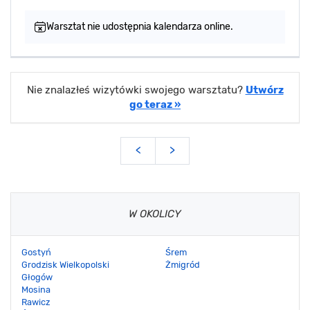
Warsztat nie udostępnia kalendarza online.
Nie znalazłeś wizytówki swojego warsztatu?
Utwórz
go teraz »
<
>
W OKOLICY
Gostyń
Śrem
Grodzisk Wielkopolski
Żmigród
Głogów
Mosina
Rawicz