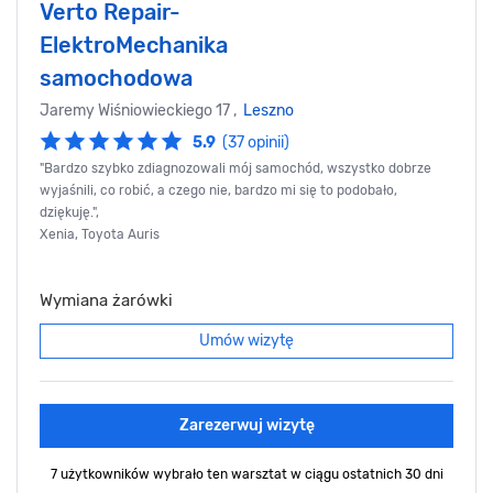
Verto Repair-
ElektroMechanika
samochodowa
Jaremy Wiśniowieckiego 17 ,
Leszno
5.9
(37 opinii)
"Bardzo szybko zdiagnozowali mój samochód, wszystko dobrze
wyjaśnili, co robić, a czego nie, bardzo mi się to podobało,
dziękuję.",
Xenia, Toyota Auris
Wymiana żarówki
Umów wizytę
Zarezerwuj wizytę
7 użytkowników wybrało ten warsztat
w ciągu ostatnich 30 dni