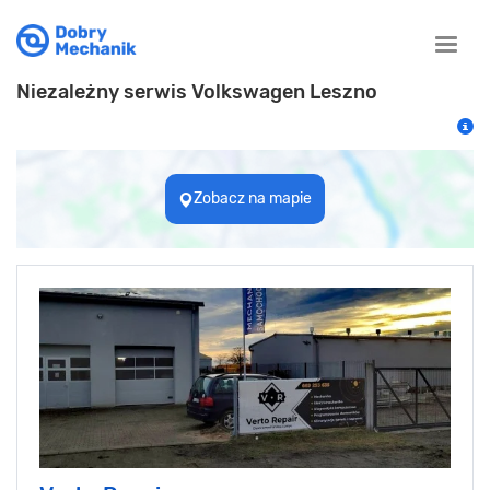
Toggle
naviga
Niezależny serwis Volkswagen Leszno
Zobacz na mapie