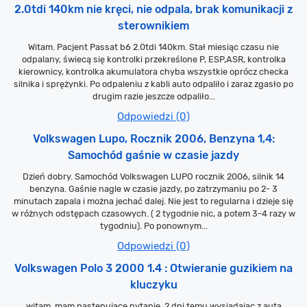
2.0tdi 140km nie kręci, nie odpala, brak komunikacji z
sterownikiem
Witam. Pacjent Passat b6 2.0tdi 140km. Stał miesiąc czasu nie
odpalany, świecą się kontrolki przekreślone P, ESP,ASR, kontrolka
kierownicy, kontrolka akumulatora chyba wszystkie oprócz checka
silnika i sprężynki. Po odpaleniu z kabli auto odpaliło i zaraz zgasło po
drugim razie jeszcze odpaliło...
Odpowiedzi (0)
Volkswagen Lupo, Rocznik 2006, Benzyna 1,4:
Samochód gaśnie w czasie jazdy
Dzień dobry. Samochód Volkswagen LUPO rocznik 2006, silnik 14
benzyna. Gaśnie nagle w czasie jazdy, po zatrzymaniu po 2- 3
minutach zapala i można jechać dalej. Nie jest to regularna i dzieje się
w różnych odstępach czasowych. ( 2 tygodnie nic, a potem 3-4 razy w
tygodniu). Po ponownym...
Odpowiedzi (0)
Volkswagen Polo 3 2000 1.4 : Otwieranie guzikiem na
kluczyku
witam, mam następujące pytanie. 2 dni temu wysiadając z auta