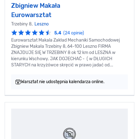
Zbigniew Makała
Eurowarsztat
Trzebiny 8,
Leszno
5.4
(24 opinie)
Eurowarsztat Makala Zakład Mechaniki Samochodowej
Zbigniew Makała Trzebiny 8, 64-100 Leszno FIRMA
ZNAJDUJE SIĘ W TRZEBINY 8 ok 12 km od LESZNA w
kierunku Wschowy. JAK DOJECHAĆ - ( w DŁUGICH
STARYCH na krzyżówce skręcić w prawo jadać od...
Warsztat nie udostępnia kalendarza online.