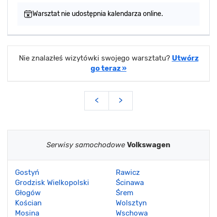
Warsztat nie udostępnia kalendarza online.
Nie znalazłeś wizytówki swojego warsztatu?
Utwórz
go teraz »
<
>
Serwisy samochodowe
Volkswagen
Gostyń
Rawicz
Grodzisk Wielkopolski
Ścinawa
Głogów
Śrem
Kościan
Wolsztyn
Mosina
Wschowa