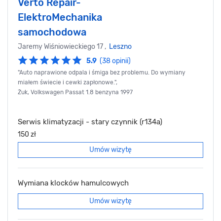
Verto Repair-
ElektroMechanika
samochodowa
Jaremy Wiśniowieckiego 17 ,
Leszno
5.9
(38 opinii)
"Auto naprawione odpala i śmiga bez problemu. Do wymiany
miałem świecie i cewki zapłonowe.",
Żuk, Volkswagen Passat 1.8 benzyna 1997
Serwis klimatyzacji - stary czynnik (r134a)
150 zł
Umów wizytę
Wymiana klocków hamulcowych
Umów wizytę