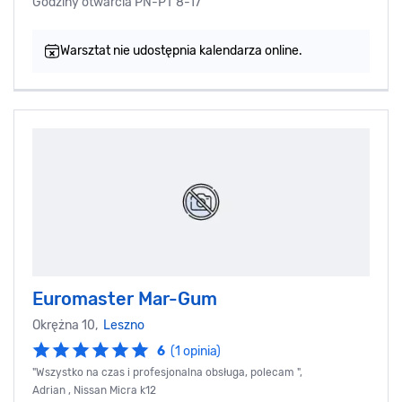
Godziny otwarcia PN-PT 8-17
Warsztat nie udostępnia kalendarza online.
Euromaster Mar-Gum
Okrężna 10,
Leszno
6
(1 opinia)
"Wszystko na czas i profesjonalna obsługa, polecam ",
Adrian , Nissan Micra k12