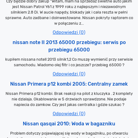
Czy będzie dobry zakup "Witam, mam na sprzedaż świetne auto jakim
jest Nissan Patrol Y61 z 1999 roku z najlepszym i niezawodnym
silnikiem 2.8 Di. W aucie napędy, blokady jak i cała reszta w pełni
sprawne. Auto zadbane i doinwestowane. Nissan pokryty raptorem co
w połączeniu z...
Odpowiedzi (0)
nissan note II 2013 65000 przebiegu: serwis po
przebiegu 65000
kupiłem nissana noteII 2013 silnik1,2 Co muszę wymienić przy serwisie
samochodu. Wiadomo olej filtr i co jeszcze? przebieg 65000 ?
Odpowiedzi (0)
Nissan Primera p12 kombi 2005: Centralny zamek
Nissan Primera p12 kombi. Brak reakcji na pilot z kluczyka . 2 komplety
nie dzialaja. Okablowanie w 5 drzwiach sprawdzone. Nie podaje
napiecia do zamkow. Czy jest jakas centralka i gdzie szukac ?
Odpowiedzi (0)
Nissan qasqai 2010: Woda w bagazniku
Problem dotyczy pojawiającej się wody w bagażniku, po otwarciu