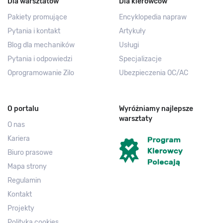
Dla warsztatów
Dla kierowców
Pakiety promujące
Encyklopedia napraw
Pytania i kontakt
Artykuły
Blog dla mechaników
Usługi
Pytania i odpowiedzi
Specjalizacje
Oprogramowanie Zilo
Ubezpieczenia OC/AC
O portalu
Wyróżniamy najlepsze
warsztaty
O nas
Kariera
Biuro prasowe
Mapa strony
Regulamin
Kontakt
Projekty
Polityka cookies