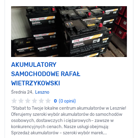
AKUMULATORY
SAMOCHODOWE RAFAŁ
WIETRZYKOWSKI
Średnia 24,
Leszno
0
(0 opinii)
"Stabat to Twoje lokalne centrum akumulatorów w Lesznie!
Oferujemy szeroki wybór akumulatorów do samochodów
osobowych, dostawczych i ciężarowych– zawsze w
konkurencyjnych cenach. Nasze usługi obejmują:
Sprzedaż akumulatorów – szeroki wybór marek...