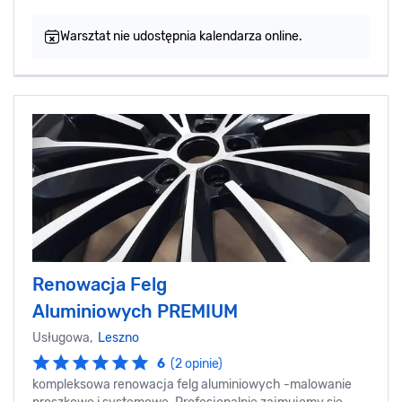
Warsztat nie udostępnia kalendarza online.
Renowacja Felg
Aluminiowych PREMIUM
Usługowa,
Leszno
6
(2 opinie)
kompleksowa renowacja felg aluminiowych -malowanie