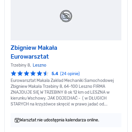
Zbigniew Makała
Eurowarsztat
Trzebiny 8,
Leszno
5.4
(24 opinie)
Eurowarsztat Makala Zakład Mechaniki Samochodowej
Zbigniew Makała Trzebiny 8, 64-100 Leszno FIRMA
ZNAJDUJE SIĘ W TRZEBINY 8 ok 12 km od LESZNA w
kierunku Wschowy. JAK DOJECHAĆ - ( w DŁUGICH
STARYCH na krzyżówce skręcić w prawo jadać od...
Warsztat nie udostępnia kalendarza online.