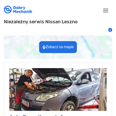
Toggle
naviga
Niezależny serwis Nissan Leszno
Zobacz na mapie