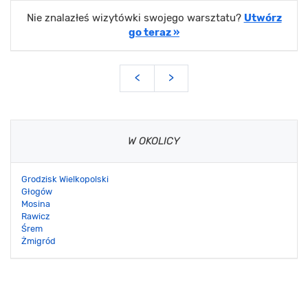
Nie znalazłeś wizytówki swojego warsztatu?
Utwórz
go teraz »
<
>
W OKOLICY
Grodzisk Wielkopolski
Głogów
Mosina
Rawicz
Śrem
Żmigród