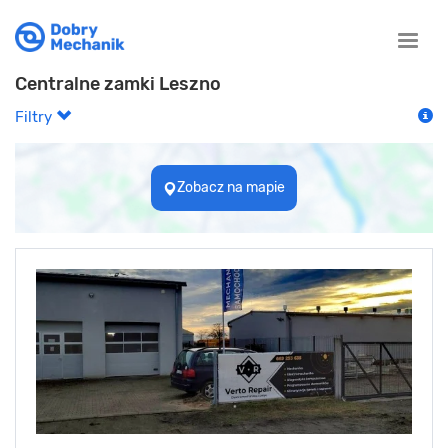
Toggle
naviga
Centralne zamki Leszno
Filtry
Zobacz na mapie