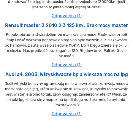
doładować? do tego intercooler ? auto przejechało 130000km. jeśli
jest sens to jaki to mniej więcej budżet?
Odpowiedzi (1)
Renault master 3 2010 2.3 125 km : Brak mocy master
Po zakupie auta stwierdziłem ze mam za mało mocy. Fachowiec zrobił
chip i czuć wyraźna poprawę do tego co było wcześnie. Z ciekawości
po hamowni, z auta wyszło zaledwie 115KM. Do 4 biegu zbiera się ok. 5 i
6 ciężko. Max prędkość bez kagańca 130. Błędów brak. Pali ok. Gdzie
szukać ?
Odpowiedzi (1)
Audi a4, 2003: Wtryskiwacze bp a większa moc na lpg
Jeśli wtryski benzyny ograniczają mnie w przyroście ,,zdrowej,, mocy a
mam instalacje lpg, która udźwignie dużo więcej kucyków to gazownik
jest w stanie zrobić to tak, żeby osiągnąć zamierzony efekt? Wiem, że
mapki lpg zbiera się z mapek na bp dlatego nurtuje mnie te pytanie.
Pozdrawiam :)
Odpowiedzi (1)