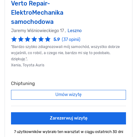
Verto Repair-
ElektroMechanika
samochodowa
Jaremy Wiśniowieckiego 17 ,
Leszno
5.9
(37 opinii)
"Bardzo szybko zdiagnozowali mój samochód, wszystko dobrze
wyjaśnili, co robić, a czego nie, bardzo mi się to podobało,
dziękuję.",
Xenia, Toyota Auris
Chiptuning
Umów wizytę
Zarezerwuj wizytę
7 użytkowników wybrało ten warsztat
w ciągu ostatnich 30 dni