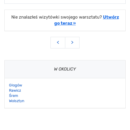
Nie znalazłeś wizytówki swojego warsztatu?
Utwórz
go teraz »
<
>
W OKOLICY
Głogów
Rawicz
Śrem
Wolsztyn