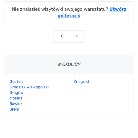
Nie znalazłeś wizytówki swojego warsztatu?
Utwórz
go teraz »
<
>
W OKOLICY
Gostyń
Żmigród
Grodzisk Wielkopolski
Głogów
Mosina
Rawicz
Śrem