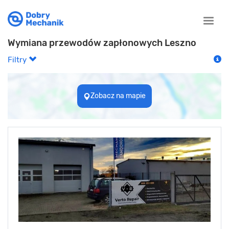
Toggle
naviga
Wymiana przewodów zapłonowych Leszno
Filtry
Zobacz na mapie