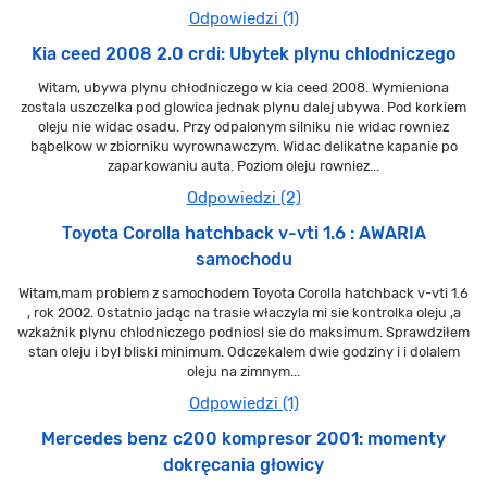
Odpowiedzi (1)
Kia ceed 2008 2.0 crdi: Ubytek plynu chlodniczego
Witam, ubywa plynu chłodniczego w kia ceed 2008. Wymieniona
zostala uszczelka pod glowica jednak plynu dalej ubywa. Pod korkiem
oleju nie widac osadu. Przy odpalonym silniku nie widac rowniez
bąbelkow w zbiorniku wyrownawczym. Widac delikatne kapanie po
zaparkowaniu auta. Poziom oleju rowniez...
Odpowiedzi (2)
Toyota Corolla hatchback v-vti 1.6 : AWARIA
samochodu
Witam,mam problem z samochodem Toyota Corolla hatchback v-vti 1.6
, rok 2002. Ostatnio jadąc na trasie właczyla mi sie kontrolka oleju ,a
wzkażnik plynu chlodniczego podniosl sie do maksimum. Sprawdziłem
stan oleju i byl bliski minimum. Odczekalem dwie godziny i i dolalem
oleju na zimnym...
Odpowiedzi (1)
Mercedes benz c200 kompresor 2001: momenty
dokręcania głowicy