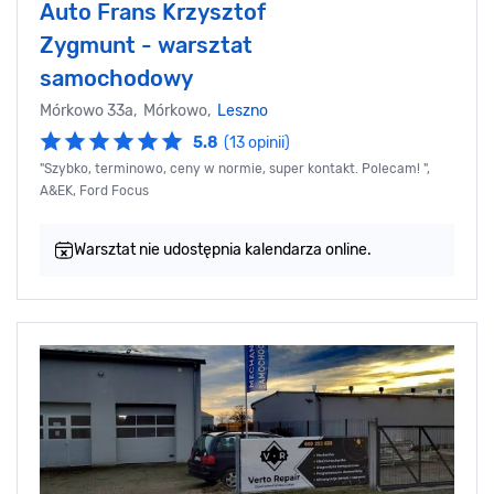
Auto Frans Krzysztof
Zygmunt - warsztat
samochodowy
Mórkowo 33a, Mórkowo,
Leszno
5.8
(13 opinii)
"Szybko, terminowo, ceny w normie, super kontakt. Polecam! ",
A&EK, Ford Focus
Warsztat nie udostępnia kalendarza online.