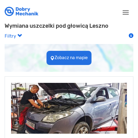
Toggle
naviga
Wymiana uszczelki pod głowicą Leszno
Filtry
Zobacz na mapie