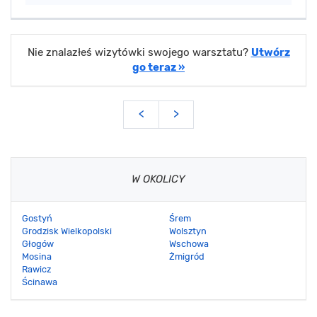
Nie znalazłeś wizytówki swojego warsztatu?
Utwórz
go teraz »
<
>
W OKOLICY
Gostyń
Śrem
Grodzisk Wielkopolski
Wolsztyn
Głogów
Wschowa
Mosina
Żmigród
Rawicz
Ścinawa