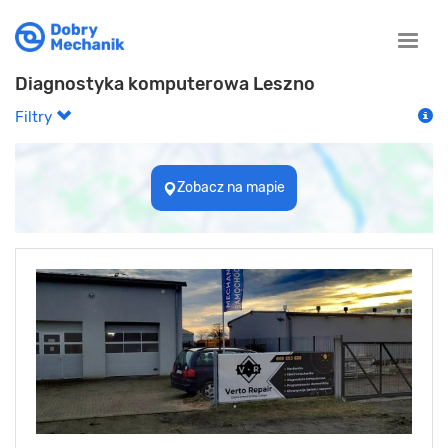
Toggle
naviga
Diagnostyka komputerowa Leszno
Filtry
Zobacz na mapie