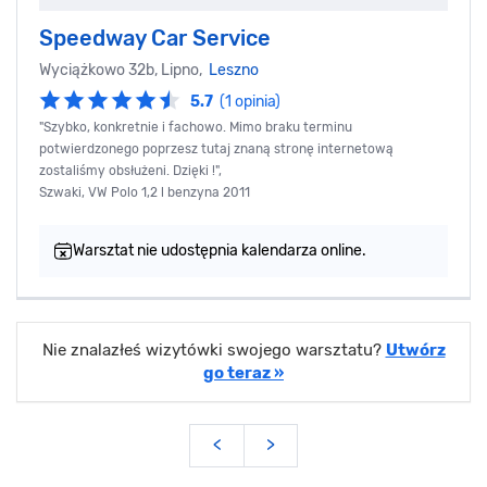
Speedway Car Service
Wyciążkowo 32b, Lipno,
Leszno
5.7
(1 opinia)
"Szybko, konkretnie i fachowo. Mimo braku terminu
potwierdzonego poprzesz tutaj znaną stronę internetową
zostaliśmy obsłużeni. Dzięki !",
Szwaki, VW Polo 1,2 l benzyna 2011
Warsztat nie udostępnia kalendarza online.
Nie znalazłeś wizytówki swojego warsztatu?
Utwórz
go teraz »
<
>