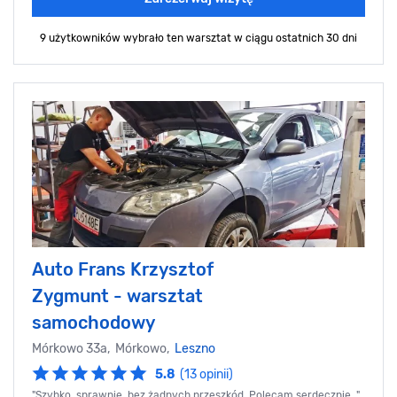
9 użytkowników wybrało ten warsztat
w ciągu ostatnich 30 dni
Auto Frans Krzysztof
Zygmunt - warsztat
samochodowy
Mórkowo 33a, Mórkowo,
Leszno
5.8
(13 opinii)
"Szybko, sprawnie, bez żadnych przeszkód. Polecam serdecznie. ",