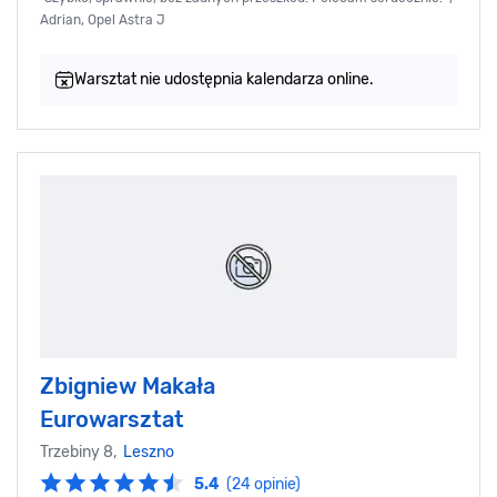
Adrian, Opel Astra J
Warsztat nie udostępnia kalendarza online.
Zbigniew Makała
Eurowarsztat
Trzebiny 8,
Leszno
5.4
(24 opinie)