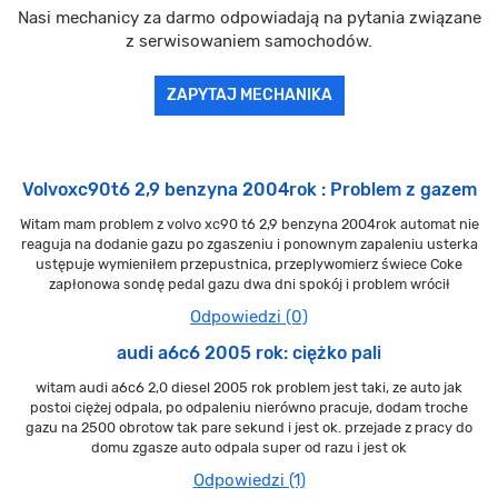
Nasi mechanicy za darmo odpowiadają na pytania związane
z serwisowaniem samochodów.
ZAPYTAJ MECHANIKA
Volvoxc90t6 2,9 benzyna 2004rok : Problem z gazem
Witam mam problem z volvo xc90 t6 2,9 benzyna 2004rok automat nie
reaguja na dodanie gazu po zgaszeniu i ponownym zapaleniu usterka
ustępuje wymieniłem przepustnica, przeplywomierz świece Coke
zapłonowa sondę pedal gazu dwa dni spokój i problem wrócił
Odpowiedzi (0)
audi a6c6 2005 rok: ciężko pali
witam audi a6c6 2,0 diesel 2005 rok problem jest taki, ze auto jak
postoi ciężej odpala, po odpaleniu nierówno pracuje, dodam troche
gazu na 2500 obrotow tak pare sekund i jest ok. przejade z pracy do
domu zgasze auto odpala super od razu i jest ok
Odpowiedzi (1)