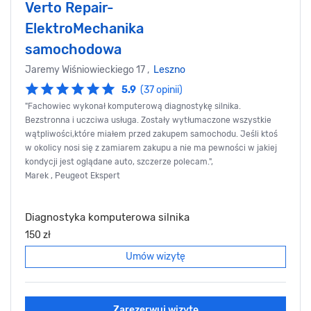
Verto Repair-
ElektroMechanika
samochodowa
Jaremy Wiśniowieckiego 17 ,
Leszno
5.9
(37 opinii)
"Fachowiec wykonał komputerową diagnostykę silnika.
Bezstronna i uczciwa usługa. Zostały wytłumaczone wszystkie
wątpliwości,które miałem przed zakupem samochodu. Jeśli ktoś
w okolicy nosi się z zamiarem zakupu a nie ma pewności w jakiej
kondycji jest oglądane auto, szczerze polecam.",
Marek , Peugeot Ekspert
Diagnostyka komputerowa silnika
150 zł
Umów wizytę
Zarezerwuj wizytę