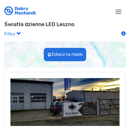
Toggle
naviga
Światła dzienne LED Leszno
Filtry
Zobacz na mapie