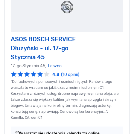
ASOS BOSCH SERVICE
Dłużyński - ul. 17-go
Stycznia 45
17-go Stycznia 45,
Leszno
4.8
(10 opinii)
"Do fachowych, pomocnych i uśmiechniętych Panów z tego
warsztatu wracam co jakiś czas z moim niesfornym C1.
Korzystam z różnych usług: drobne naprawy, wymiana oleju, ale
także zdarza się większy kaliber jak wymiana sprzęgła i skrzyni
biegów. Umawiają na konkretny termin, diagnozują usterkę,
konsultują cenę, naprawiają. Cenowo są konkurencyjni....",
Kamilla, Citroen C1
Warsztat nie udostępnia kalendarza online.