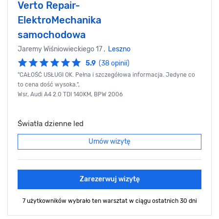
Verto Repair-
ElektroMechanika
samochodowa
Jaremy Wiśniowieckiego 17 ,
Leszno
5.9
(38 opinii)
"CAŁOŚĆ USŁUGI OK. Pełna i szczegółowa informacja. Jedyne co
to cena dość wysoka.",
Wsr, Audi A4 2.0 TDI 140KM, BPW 2006
Światła dzienne led
Umów wizytę
Zarezerwuj wizytę
7 użytkowników wybrało ten warsztat
w ciągu ostatnich 30 dni