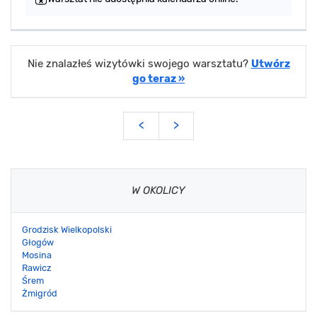
Nie znalazłeś wizytówki swojego warsztatu?
Utwórz
go teraz »
<
>
W OKOLICY
Grodzisk Wielkopolski
Głogów
Mosina
Rawicz
Śrem
Żmigród