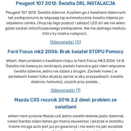
Peugeot 107 2012: Światła DRL INSTALACJA
Peugeot 107 2012 .Światła dzienne. Kupiłem go z światłami dziennymi
tak podłączonymi że włączają się automatycznie światła mijania po
odpaleniu silnika. Chcę się tego pozbyć i założyć LED drl ale nie wiem
gdzie szukać dotychczasowego podłączenia .Nie ma żadnego modułu
który by można rozłączyć...
Odpowiedzi (0)
Ford Focus mk2 2006: Brak świateł STOPU Pomocy
Witam. Mam problem z światłami stopu w Ford Focus MK2 2006 1.6 B.
Światła nie świecą po wciśnięciu pedały hamulca gdy mam włączone
światła dzienne, jedno nie działa z drugim. Żarówki nowe ( w
żarówkach świeci tylko dłuższy zarnik w obu przypadkach: światła
dzienne, hamulec), czujnik przy pedale...
Odpowiedzi (1)
Mazda CX5 rocznik 2016 2,2 dieel: problem ze
swiatlami
witam mam pytanie Mazda cx5 jedno swiatlo ledowe jazdy dziennej
swieci bardzo slabo ledwo go mozna zauwarzyc i jeszcze w dodatku
troche mruga auto jest juz po gwarancji i nie wiem na jaki wydatek