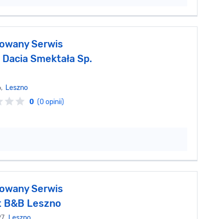
owany Serwis
, Dacia Smektała Sp.
6,
Leszno
0
(0 opinii)
owany Serwis
t B&B Leszno
27,
Leszno