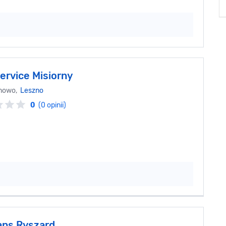
ervice Misiorny
onowo,
Leszno
0
(0 opinii)
ans Ryszard