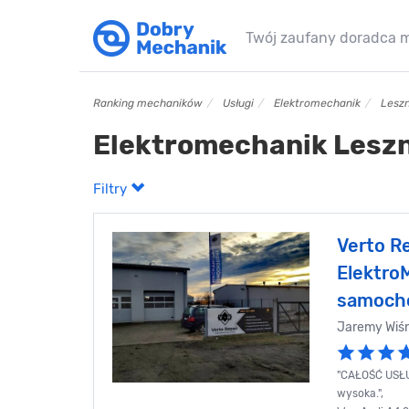
Twój zaufany doradca 
Ranking mechaników
Usługi
Elektromechanik
Lesz
Elektromechanik Lesz
Filtry
Verto Re
Elektro
samoch
Jaremy Wiśn
"CAŁOŚĆ USŁUG
wysoka.",