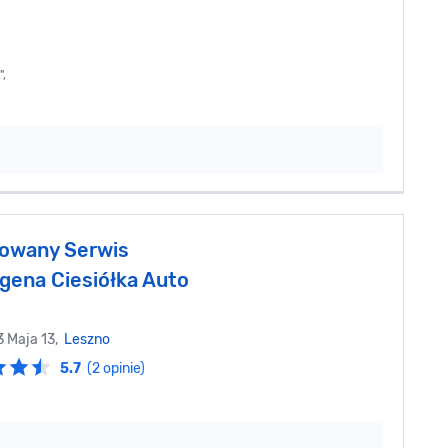
",
owany Serwis
gena Ciesiółka Auto
3 Maja 13,
Leszno
5.7
(2 opinie)