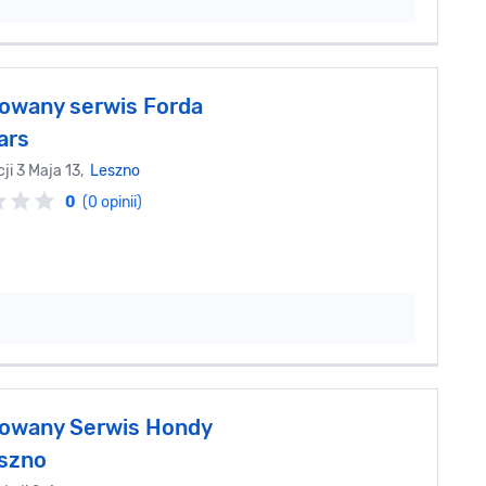
owany serwis Forda
ars
cji 3 Maja 13,
Leszno
0
(0 opinii)
owany Serwis Hondy
szno