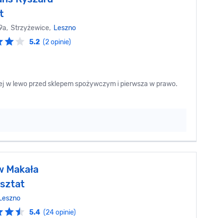
t
29a, Strzyżewice,
Leszno
5.2
(2 opinie)
ej w lewo przed sklepem spożywczym i pierwsza w prawo.
w Makała
sztat
Leszno
5.4
(24 opinie)