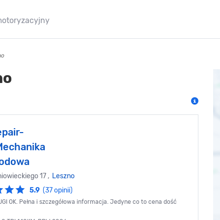
motoryzacyjny
no
no
pair-
Mechanika
odowa
iowieckiego 17 ,
Leszno
5.9
(37 opinii)
I OK. Pełna i szczegółowa informacja. Jedyne co to cena dość