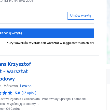
2.0 TDI 140KM, BPW 2006
Umów wizytę
zerwuj wizytę
7 użytkowników wybrało ten warsztat
w ciągu ostatnich 30 dni
ans Krzysztof
 - warsztat
odowy
a, Mórkowo,
Leszno
5.8
(13 opinii)
eczowo zgodnie z założeniami. Pracownicy uprzejmi i pomocni,
za i wyjaśniają problemy. ",
troen C4 Cactus