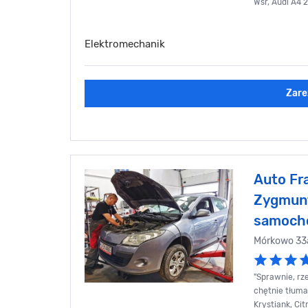
Wsr, Audi A4 
Elektromechanik
Zare
Auto Fr
Zygmunt
samoch
Mórkowo 33
"Sprawnie, rz
chętnie tłumac
Krystiank, Ci