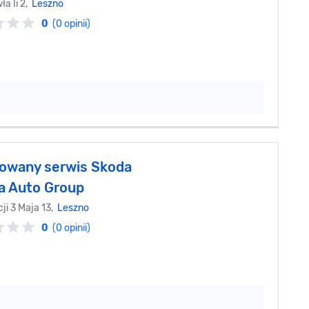
ła Ii 2,
Leszno
0
(0 opinii)
owany serwis Skoda
ka Auto Group
cji 3 Maja 13,
Leszno
0
(0 opinii)