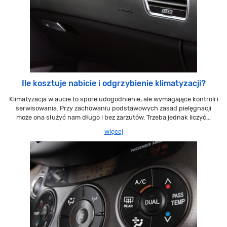
Ile kosztuje nabicie i odgrzybienie klimatyzacji?
Klimatyzacja w aucie to spore udogodnienie, ale wymagające kontroli i
serwisowania. Przy zachowaniu podstawowych zasad pielęgnacji
może ona służyć nam długo i bez zarzutów. Trzeba jednak liczyć...
więcej