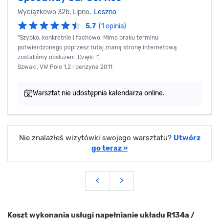
Wyciążkowo 32b, Lipno,
Leszno
5.7
(1 opinia)
"Szybko, konkretnie i fachowo. Mimo braku terminu
potwierdzonego poprzesz tutaj znaną stronę internetową
zostaliśmy obsłużeni. Dzięki !",
Szwaki, VW Polo 1,2 l benzyna 2011
Warsztat nie udostępnia kalendarza online.
Nie znalazłeś wizytówki swojego warsztatu?
Utwórz
go teraz »
<
>
Koszt wykonania usługi napełnianie układu R134a /