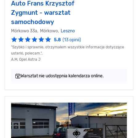
Auto Frans Krzysztof
Zygmunt - warsztat
samochodowy
Mórkowo 33a, Mórkowo,
Leszno
5.8
(13 opinii)
"Szybko i sprawnie, otrzymałem wszystkie informacje dotyczące
usterki, polecam.",
A.M, Opel Astra J
Warsztat nie udostępnia kalendarza online.