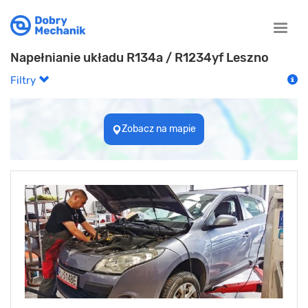
Toggle
naviga
Napełnianie układu R134a / R1234yf Leszno
Filtry
Zobacz na mapie