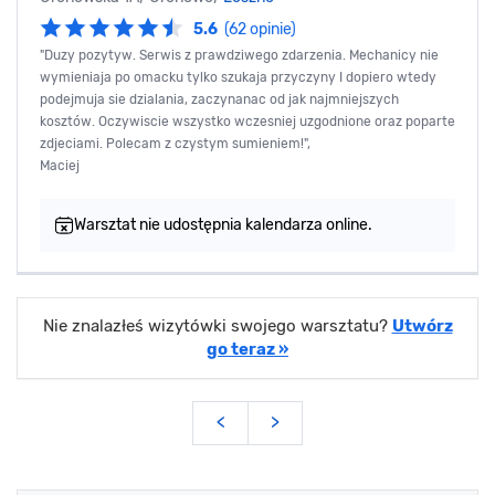
5.6
(62 opinie)
"Duzy pozytyw. Serwis z prawdziwego zdarzenia. Mechanicy nie
wymieniaja po omacku tylko szukaja przyczyny I dopiero wtedy
podejmuja sie dzialania, zaczynanac od jak najmniejszych
kosztów. Oczywiscie wszystko wczesniej uzgodnione oraz poparte
zdjeciami. Polecam z czystym sumieniem!",
Maciej
Warsztat nie udostępnia kalendarza online.
Nie znalazłeś wizytówki swojego warsztatu?
Utwórz
go teraz »
<
>