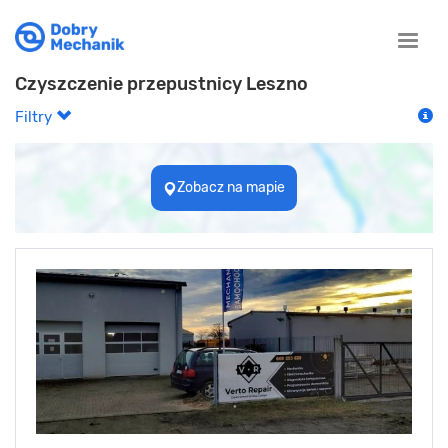
Toggle
naviga
Czyszczenie przepustnicy Leszno
Filtry
Zobacz na mapie