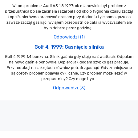
Witam problem z Audi A3 1.8 1997rok mianowicie był problem z
przepustnica bo się zacinała i szarpała od około tygodnia czasu zaczął
kopcić, nierówno pracować czasam przy dodaniu tyle samo gazu co
zawsze zaczął gasnąć, wyjąłem przepustnice cała ja wyczyściłem ale
było dobrze przez godzinę...
Odpowiedzi (1)
Golf 4, 1999: Gasnięcie silnika
Golf 4 1999 1,4 benzyna. Silnik gaśnie gdy stoję na światłach. Odpalam
na nowo gaśnie ponownie. Dopiero jak dodam szybko gaz pracuje.
Przy redukcji na zakrętach również potrafi zgasnąć. Gdy zmniejszane
są obroty problem pojawia cyklicznie. Czy problem może leżeć w
przepustnicy? Czy mogę być...
Odpowiedzi (3)