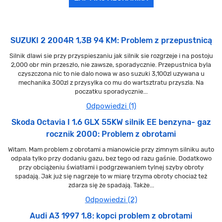
SUZUKI 2 2004R 1,3B 94 KM: Problem z przepustnicą
Silnik dlawi sie przy przyspieszaniu jak silnik sie rozgrzeje i na postoju
2,000 obr min przeszło, nie zawsze, sporadycznie. Przepustnica byla
czyszczona nic to nie dalo nowa w aso suzuki 3,100zl uzywana u
mechanika 300zl z przysylka co mu do wartsztratu przyszla. Na
poczatku sporadycznie...
Odpowiedzi (1)
Skoda Octavia I 1.6 GLX 55KW silnik EE benzyna- gaz
rocznik 2000: Problem z obrotami
Witam. Mam problem z obrotami a mianowicie przy zimnym silniku auto
odpala tylko przy dodaniu gazu, bez tego od razu gaśnie. Dodatkowo
przy obciążeniu światłami i podgrzewaniem tylnej szyby obroty
spadają. Jak już się nagrzeje to w miarę trzyma obroty chociaż też
zdarza się że spadają. Także...
Odpowiedzi (2)
Audi A3 1997 1.8: kopci problem z obrotami