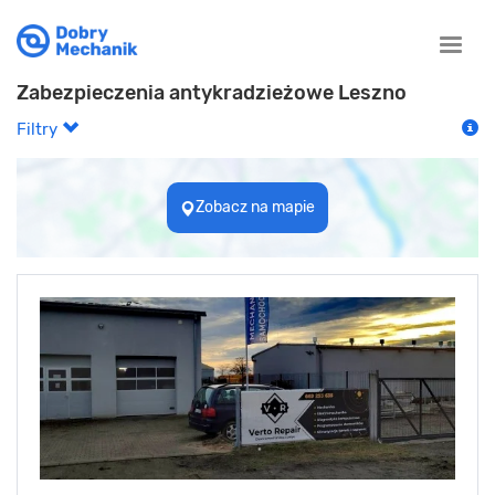
Toggle
naviga
Zabezpieczenia antykradzieżowe Leszno
Filtry
Zobacz na mapie