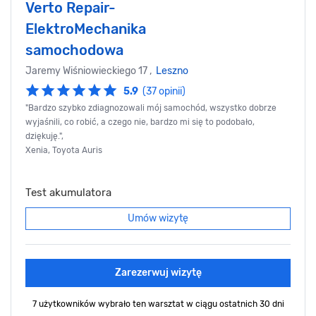
Verto Repair-
ElektroMechanika
samochodowa
Jaremy Wiśniowieckiego 17 ,
Leszno
5.9
(37 opinii)
"Bardzo szybko zdiagnozowali mój samochód, wszystko dobrze
wyjaśnili, co robić, a czego nie, bardzo mi się to podobało,
dziękuję.",
Xenia, Toyota Auris
Test akumulatora
Umów wizytę
Zarezerwuj wizytę
7 użytkowników wybrało ten warsztat
w ciągu ostatnich 30 dni