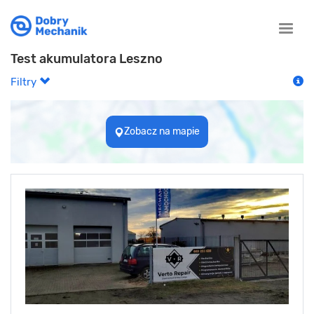
Toggle
naviga
Test akumulatora Leszno
Filtry
Zobacz na mapie