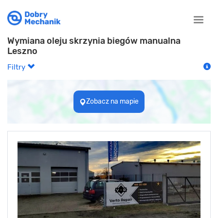
Toggle
naviga
Wymiana oleju skrzynia biegów manualna
Leszno
Filtry
Zobacz na mapie