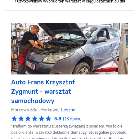
7 użytkowników wybrało ten warsztat
w ciągu ostatnich 30 dni
Auto Frans Krzysztof
Zygmunt - warsztat
samochodowy
Mórkowo 33a, Mórkowo,
Leszno
5.8
(13 opinii)
"Trafiłam do warsztatu z usterką związaną z silnikiem. Właściciel
dba o klienta, wszystko dokładnie tłumaczy. Szczególnie podobało
mi się jego uczciwe podejście do tematu, stały kontakt. Polecam