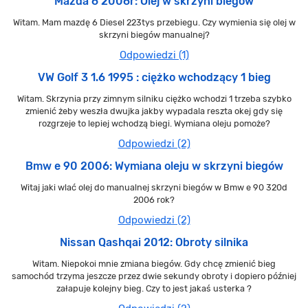
Mazda 6 2006r: Olej w skrzyni biegów
Witam. Mam mazdę 6 Diesel 223tys przebiegu. Czy wymienia się olej w
skrzyni biegów manualnej?
Odpowiedzi (1)
VW Golf 3 1.6 1995 : ciężko wchodzący 1 bieg
Witam. Skrzynia przy zimnym silniku ciężko wchodzi 1 trzeba szybko
zmienić żeby weszła dwujka jakby wypadala reszta okej gdy się
rozgrzeje to lepiej wchodzą biegi. Wymiana oleju pomoże?
Odpowiedzi (2)
Bmw e 90 2006: Wymiana oleju w skrzyni biegów
Witaj jaki wlać olej do manualnej skrzyni biegów w Bmw e 90 320d
2006 rok?
Odpowiedzi (2)
Nissan Qashqai 2012: Obroty silnika
Witam. Niepokoi mnie zmiana biegów. Gdy chcę zmienić bieg
samochód trzyma jeszcze przez dwie sekundy obroty i dopiero później
załapuje kolejny bieg. Czy to jest jakaś usterka ?