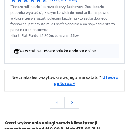
5.6
(62 opinie)
"Bardzo mili ludzie i bardzo dobrzy fachowcy. Jeśli będzie
potrzeba wybrać się z czym kolwiek do mechanika na pewno
wybiorę ten warsztat, polecam każdemu kto szuka dobrego
fachowca jest czysto miło i profesjonalnie a co najważniejsze to
pełna kultura do klienta ",
Klient, Fiat Punto 1.2 2006; benzyna, 44kw
Warsztat nie udostępnia kalendarza online.
Nie znalazłeś wizytówki swojego warsztatu?
Utwórz
go teraz »
<
>
Koszt wykonania usługi serwis klimatyzacji
samochodowej: od 160,00 PLN do 175,00 PLN