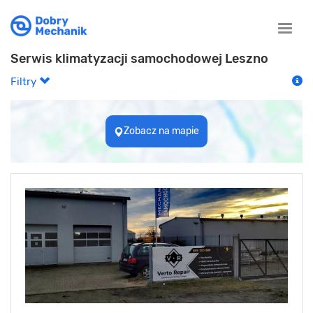
Toggle
naviga
Serwis klimatyzacji samochodowej Leszno
Filtry
Zobacz na mapie