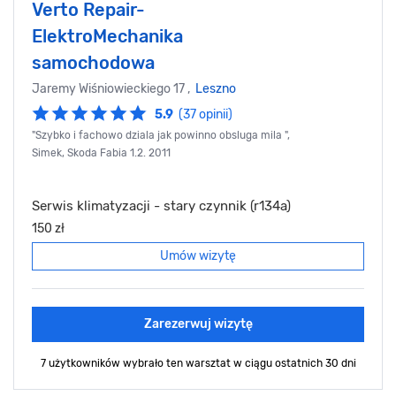
Verto Repair-
ElektroMechanika
samochodowa
Jaremy Wiśniowieckiego 17 ,
Leszno
5.9
(37 opinii)
"Szybko i fachowo dziala jak powinno obsluga mila ",
Simek, Skoda Fabia 1.2. 2011
Serwis klimatyzacji - stary czynnik (r134a)
150 zł
Umów wizytę
Zarezerwuj wizytę
7 użytkowników wybrało ten warsztat
w ciągu ostatnich 30 dni