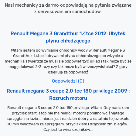
Nasi mechanicy za darmo odpowiadają na pytania związane
z serwisowaniem samochodów.
Renault Megane 3 Grandthur 1.4tce 2012: Ubytek
płynu chłodzącego
Witam jestem po wymianie chłodnicy wody w Renault Megane 3
Grandthur 1.4tce i ubywa mi płynu chłodniczego po wizycie u
mechanika stwierdził ze musi sie odpowietrzyć układ i tak może być że
mogę dolewać 2-3 razy czy tak może być w rzeczywistości? Z góry
dziękuję za odpowiedź
Odpowiedzi (0)
Renault megane 3 coupe 2.0 tce 180 privilege 2009 :
Rozruch motoru
Renault megane 3 coupe 2.0 tce 180 privilege. Witam. Gdy naciskam
przycisk start-stop nie ma reakcji motoru pomimo wciśniętego
sprzęgła, na luzie.... nieraz jest na dzień dobry, a ostatnio to juz około
10 min walczyłem ze sprzęgłem, przyciskiem i drążkiem zm. biegów..
Czy jest to wina czujników...