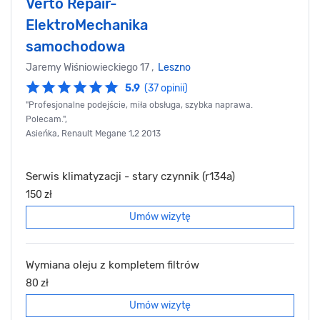
Verto Repair-
ElektroMechanika
samochodowa
Jaremy Wiśniowieckiego 17 ,
Leszno
5.9
(37 opinii)
"Profesjonalne podejście, miła obsługa, szybka naprawa.
Polecam.",
Asieńka, Renault Megane 1,2 2013
Serwis klimatyzacji - stary czynnik (r134a)
150 zł
Umów wizytę
Wymiana oleju z kompletem filtrów
80 zł
Umów wizytę