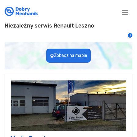
Toggle
naviga
Niezależny serwis Renault Leszno
Zobacz na mapie