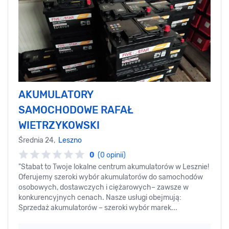
AKUMULATORY
SAMOCHODOWE RAFAŁ
WIETRZYKOWSKI
Średnia 24,
Leszno
0
(0 opinii)
"Stabat to Twoje lokalne centrum akumulatorów w Lesznie!
Oferujemy szeroki wybór akumulatorów do samochodów
osobowych, dostawczych i ciężarowych– zawsze w
konkurencyjnych cenach. Nasze usługi obejmują:
Sprzedaż akumulatorów – szeroki wybór marek...