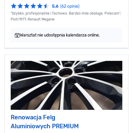
5.6
(62 opinie)
"Szybko, profesjonalnie i fachowo. Bardzo miła obsługa. Polecam",
Piotr1977, Renault Megane
Warsztat nie udostępnia kalendarza online.
Renowacja Felg
Aluminiowych PREMIUM