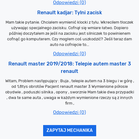
Odpowiedzi (0)
Renault kadjar: Tylni zacisk
Mam takie pytanie. Chciałem wymienić klocki z tylu. Wkrecilem tłoczek
używając specjalnego zacisku. Cofnął się wmiare łatwo. Dopiero
później doczytałem ze jeśli na zacisku jest silniczek to powinienem
cofnąć go komputerem. Czy mogłem coś uszkodzić? Jeśli teraz dam
auto na cofnięcie to...
Odpowiedzi (0)
Renault master 2019/2018: Telepie autem master 3
renault
Witam, Problem następujący : Buja , telepie autem na 3 biegu i w górę ,
od 1,8tys obrotów Pacjent renault master 3 Wymienione półosie
obydwie , poduszki silnika , opony , sworznie Mam takie dwa przypadki
, dwa te same auta , uwaga w każdym wymienione rzeczy są z innych
firm ,
Odpowiedzi (0)
ZAPYTAJ MECHANIKA