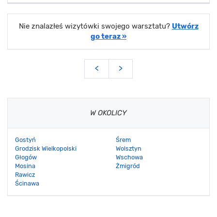
Nie znalazłeś wizytówki swojego warsztatu?
Utwórz
go teraz »
<
>
W OKOLICY
Gostyń
Śrem
Grodzisk Wielkopolski
Wolsztyn
Głogów
Wschowa
Mosina
Żmigród
Rawicz
Ścinawa