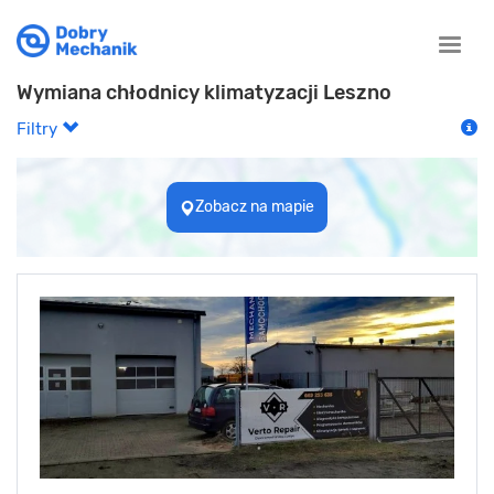
Toggle
naviga
Wymiana chłodnicy klimatyzacji Leszno
Filtry
Zobacz na mapie