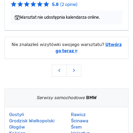
5.8
(2 opinie)
Warsztat nie udostępnia kalendarza online.
Nie znalazłeś wizytówki swojego warsztatu?
Utwórz
go teraz »
<
>
Serwisy samochodowe
BMW
Gostyń
Rawicz
Grodzisk Wielkopolski
Ścinawa
Głogów
Śrem