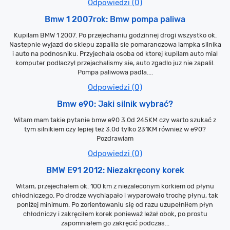
Odpowiedzi (0)
Bmw 1 2007rok: Bmw pompa paliwa
Kupilam BMW 1 2007. Po przejechaniu godzinnej drogi wszystko ok.
Nastepnie wyjazd do sklepu zapalila sie pomaranczowa lampka silnika
i auto na podnosniku. Przyjechala osoba od ktorej kupilam auto mial
komputer podlaczyl przejachalismy sie, auto zgadlo juz nie zapalil.
Pompa paliwowa padla....
Odpowiedzi (0)
Bmw e90: Jaki silnik wybrać?
Witam mam takie pytanie bmw e90 3.0d 245KM czy warto szukać z
tym silnikiem czy lepiej też 3.0d tylko 231KM również w e90?
Pozdrawiam
Odpowiedzi (0)
BMW E91 2012: Niezakręcony korek
Witam, przejechałem ok. 100 km z niezaleconym korkiem od płynu
chłodniczego. Po drodze wychlapało i wyparowało trochę płynu, tak
poniżej minimum. Po zorientowaniu się od razu uzupełniłem płyn
chłodniczy i zakręciłem korek ponieważ leżał obok, po prostu
zapomniałem go zakręcić podczas...