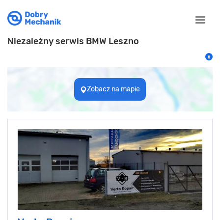
Toggle
naviga
Niezależny serwis BMW Leszno
Zobacz na mapie