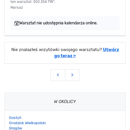
ten warsztat. 502 254 718",
Mariusz
Warsztat nie udostępnia kalendarza online.
Nie znalazłeś wizytówki swojego warsztatu?
Utwórz
go teraz »
<
>
W OKOLICY
Gostyń
Grodzisk Wielkopolski
Głogów