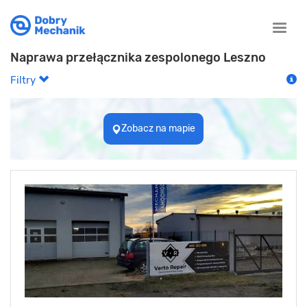
Toggle
naviga
Naprawa przełącznika zespolonego Leszno
Filtry
Zobacz na mapie