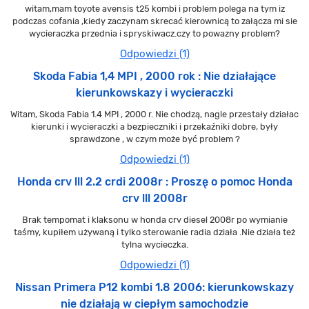
witam,mam toyote avensis t25 kombi i problem polega na tym iz
podczas cofania ,kiedy zaczynam skrecać kierownicą to załącza mi sie
wycieraczka przednia i spryskiwacz.czy to powazny problem?
Odpowiedzi (1)
Skoda Fabia 1,4 MPI , 2000 rok : Nie działające
kierunkowskazy i wycieraczki
Witam, Skoda Fabia 1.4 MPI , 2000 r. Nie chodzą, nagle przestały działac
kierunki i wycieraczki a bezpieczniki i przekaźniki dobre, były
sprawdzone , w czym może być problem ?
Odpowiedzi (1)
Honda crv lll 2.2 crdi 2008r : Proszę o pomoc Honda
crv lll 2008r
Brak tempomat i klaksonu w honda crv diesel 2008r po wymianie
taśmy, kupiłem używaną i tylko sterowanie radia działa .Nie działa też
tylna wycieczka.
Odpowiedzi (1)
Nissan Primera P12 kombi 1.8 2006: kierunkowskazy
nie działają w ciepłym samochodzie