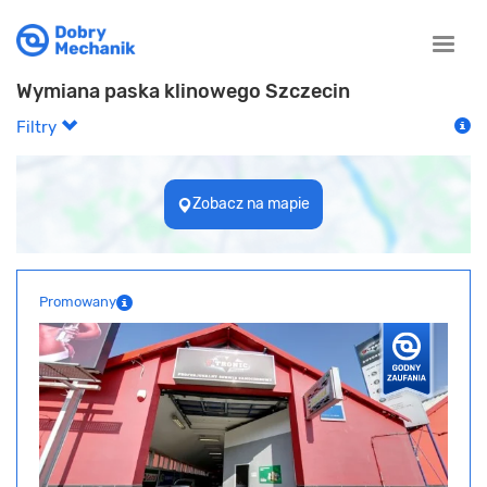
Toggle
naviga
Wymiana paska klinowego Szczecin
Filtry
Zobacz na mapie
Promowany