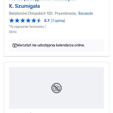
K. Szumigała
Batalionów Chłopskich 120, Prawobrzeże,
Szczecin
5.7
(1 opinia)
"To naprawde fachowiec.",
Daria
Warsztat nie udostępnia kalendarza online.