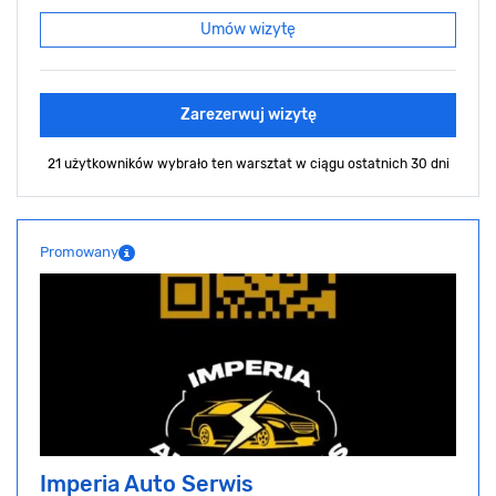
Umów wizytę
Zarezerwuj wizytę
21 użytkowników wybrało ten warsztat
w ciągu ostatnich 30 dni
Promowany
Imperia Auto Serwis