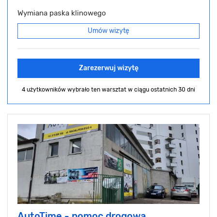
Wymiana paska klinowego
Umów wizytę
Zarezerwuj wizytę
4 użytkowników wybrało ten warsztat
w ciągu ostatnich 30 dni
AutoTime - pomoc drogowa