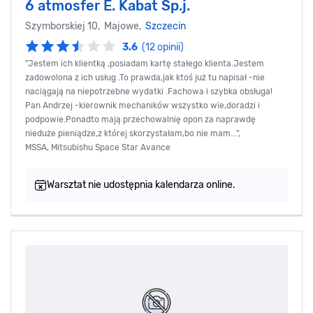
6 atmosfer E. Kabat Sp.j.
Szymborskiej 10, Majowe,
Szczecin
3.6
(12 opinii)
"Jestem ich klientką ,posiadam kartę stałego klienta.Jestem
zadowolona z ich usług .To prawda,jak ktoś już tu napisał -nie
naciągają na niepotrzebne wydatki .Fachowa i szybka obsługa!
Pan Andrzej -kierownik mechaników wszystko wie,doradzi i
podpowie.Ponadto mają przechowalnię opon za naprawdę
nieduże pieniądze,z której skorzystałam,bo nie mam...",
MSSA, Mitsubishu Space Star Avance
Warsztat nie udostępnia kalendarza online.