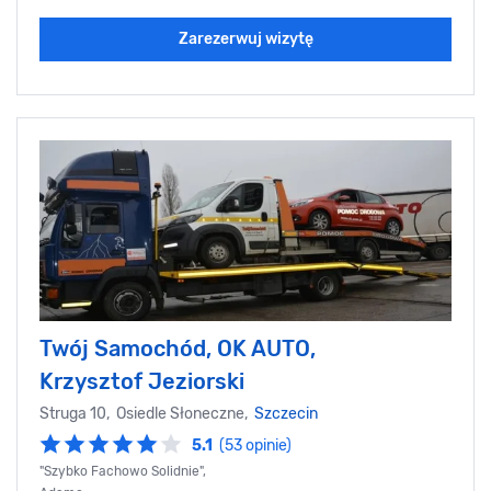
Zarezerwuj wizytę
Twój Samochód, OK AUTO,
Krzysztof Jeziorski
Struga 10, Osiedle Słoneczne,
Szczecin
5.1
(53 opinie)
"Szybko Fachowo Solidnie",