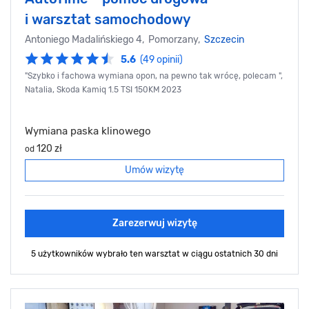
i warsztat samochodowy
Antoniego Madalińskiego 4, Pomorzany,
Szczecin
5.6
(49 opinii)
"Szybko i fachowa wymiana opon, na pewno tak wrócę, polecam ",
Natalia, Skoda Kamiq 1.5 TSI 150KM 2023
Wymiana paska klinowego
120 zł
od
Umów wizytę
Zarezerwuj wizytę
5 użytkowników wybrało ten warsztat
w ciągu ostatnich 30 dni