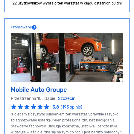
22 użytkowników wybrało ten warsztat
w ciągu ostatnich 30 dni
Promowany
Mobile Auto Groupe
Przestrzenna 10, Dąbie,
Szczecin
5.8
(193 opinie)
"Polecam z czystym sumieniem ten warsztat.Sprawnie i szybko
zdiagnozowano usterkę.Pełen profesjonalizm, bez naciągania,
prawdziwi fachowcy. Obsługa konkretna, uczciwa i bardzo miła.
Widać,że właściciel zna się na tym co robi i jest bardzo pomocny.",