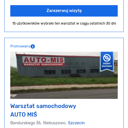
Zarezerwuj wizytę
15 użytkowników wybrało ten warsztat
w ciągu ostatnich 30 dni
Promowany
Warsztat samochodowy
AUTO MIŚ
Bandurskiego 36, Niebuszewo,
Szczecin