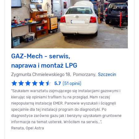
GAZ-Mech - serwis,
naprawa i montaż LPG
Zygmunta Chmielewskiego 18, Pomorzany,
Szczecin
5.7
(51 opinii)
"Szukałam warsztatu zajmującego się instalacjami gazowymi i
kierując się opiniami trafiłam tu na przegląd. Mam raczej
niepopularną instalację EMER. Panowie wyszukali i ściągnęli
specjalnie dla tej instalacji program do diagnostyki. Po
diagnostyce zarówno gazu jak i benzyny uzyskałam gruntowne
informacje na temat usterek. Wróciłam na serwis...",
Renata, Opel Astra