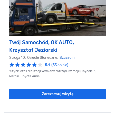
Twój Samochód, OK AUTO,
Krzysztof Jeziorski
Struga 10, Osiedle Słoneczne,
Szczecin
5.1
(53 opinie)
"Szybki czas realizacji wymiany rozrządu w mojej Toyocie. ",
Marcin , Toyota Auris
Zarezerwuj wizytę