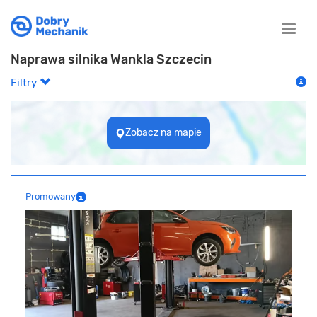
Toggle
naviga
Naprawa silnika Wankla Szczecin
Filtry
Zobacz na mapie
Promowany