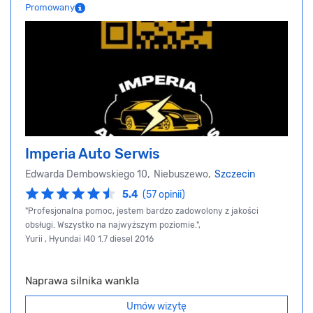
Promowany
Imperia Auto Serwis
Edwarda Dembowskiego 10, Niebuszewo,
Szczecin
5.4
(57 opinii)
"Profesjonalna pomoc, jestem bardzo zadowolony z jakości
obsługi. Wszystko na najwyższym poziomie.",
Yurii , Hyundai I40 1.7 diesel 2016
Naprawa silnika wankla
Umów wizytę