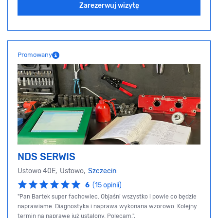
Zarezerwuj wizytę
Promowany
NDS SERWIS
Ustowo 40E, Ustowo,
Szczecin
6
(15 opinii)
"Pan Bartek super fachowiec. Objaśni wszystko i powie co będzie
naprawiame. Diagnostyka i naprawa wykonana wzorowo. Kolejny
termin na naprawę już ustalony. Polecam.",