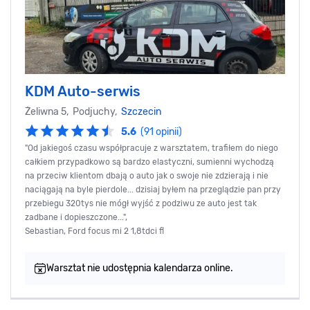
KDM Auto-serwis
Żeliwna 5, Podjuchy,
Szczecin
5.6
(91 opinii)
"Od jakiegoś czasu współpracuje z warsztatem, trafiłem do niego
całkiem przypadkowo są bardzo elastyczni, sumienni wychodzą
na przeciw klientom dbają o auto jak o swoje nie zdzierają i nie
naciągają na byle pierdole... dzisiaj byłem na przeglądzie pan przy
przebiegu 320tys nie mógł wyjść z podziwu ze auto jest tak
zadbane i dopieszczone...",
Sebastian, Ford focus mi 2 1,8tdci fl
Warsztat nie udostępnia kalendarza online.