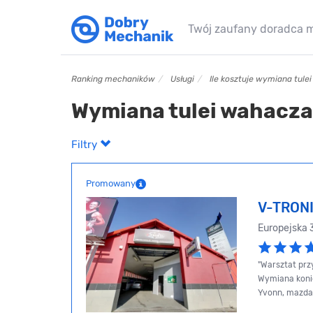
Twój zaufany doradca 
Ranking mechaników
Usługi
Ile kosztuje wymiana tule
Wymiana tulei wahacza
Filtry
Promowany
V-TRON
Europejska
"Warsztat prz
Wymiana konie
Yvonn, mazda 