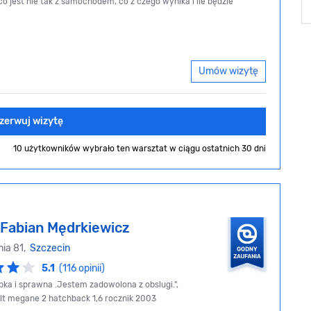
o jest nie tak z samochodem, co z czego wynika i ile będzie
Umów wizytę
zerwuj wizytę
10 użytkowników wybrało ten warsztat
w ciągu ostatnich 30 dni
Fabian Mędrkiewicz
nia 81,
Szczecin
5.1
(116 opinii)
ka i sprawna .Jestem zadowolona z obslugi.",
lt megane 2 hatchback 1,6 rocznik 2003