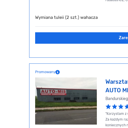
rudasss102, C
Wymiana tuleii (2 szt.) wahacza
Zare
Promowany
Warszt
AUTO M
Bandurskie
"Korzystam z 
Za każdym ra
koniecznych 