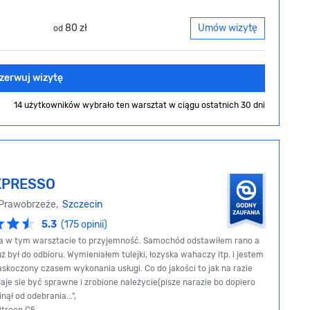
80 zł
Umów wizytę
od
zerwuj wizytę
14 użytkowników wybrało ten warsztat
w ciągu ostatnich 30 dni
XPRESSO
 Prawobrzeże,
Szczecin
5.3
(175 opinii)
a w tym warsztacie to przyjemność. Samochód odstawiłem rano a
ż był do odbioru. Wymieniałem tulejki, łozyska wahaczy itp. i jestem
skoczony czasem wykonania usługi. Co do jakości to jak na razie
je sie być sprawne i zrobione należycie(pisze narazie bo dopiero
nął od odebrania...",