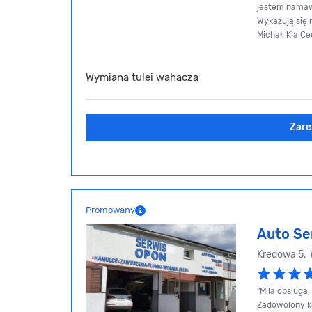
jestem namawi
Wykazują się 
Michał, Kia C
Wymiana tulei wahacza
Zare
Promowany
Auto Se
Kredowa 5,
"Mila obsluga
Zadowolony kl