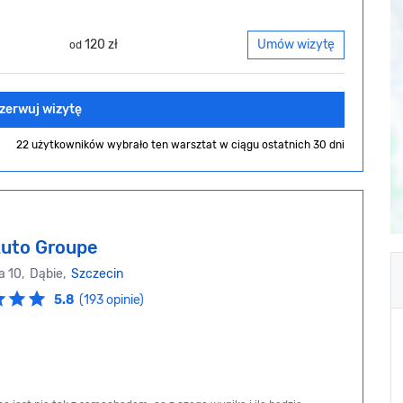
120 zł
Umów wizytę
od
zerwuj wizytę
22 użytkowników wybrało ten warsztat
w ciągu ostatnich 30 dni
Auto Groupe
a 10, Dąbie,
Szczecin
5.8
(193 opinie)