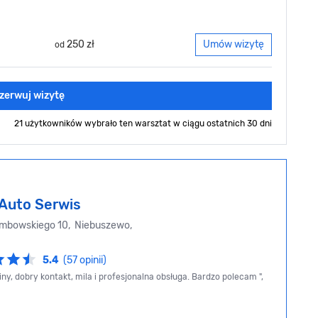
250 zł
Umów wizytę
od
zerwuj wizytę
21 użytkowników wybrało ten warsztat
w ciągu ostatnich 30 dni
 Auto Serwis
mbowskiego 10, Niebuszewo,
5.4
(57 opinii)
ny, dobry kontakt, mila i profesjonalna obsługa. Bardzo polecam ",