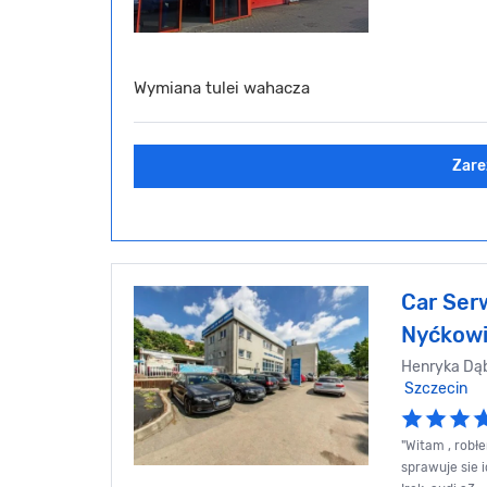
Wymiana tulei wahacza
Zare
Car Ser
Nyćkow
Henryka Dąb
Szczecin
"Witam , robł
sprawuje sie 