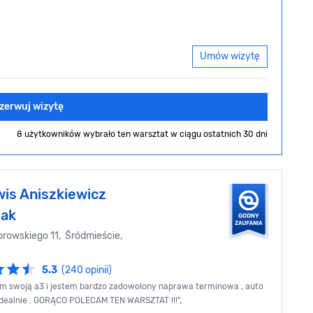
Umów wizytę
zerwuj wizytę
8 użytkowników wybrało ten warsztat
w ciągu ostatnich 30 dni
wis Aniszkiewicz
iak
rowskiego 11, Śródmieście,
5.3
(240 opinii)
em swoją a3 i jestem bardzo zadowolony naprawa terminowa , auto
idealnie . GORĄCO POLECAM TEN WARSZTAT !!!",