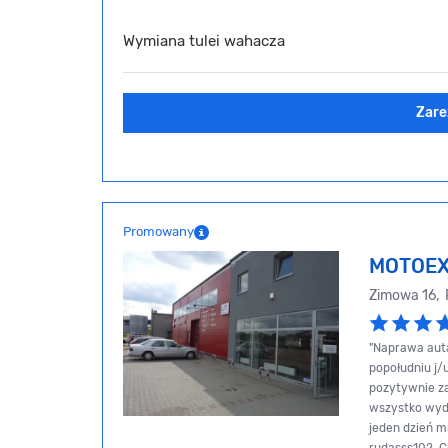
Wymiana tulei wahacza
Zare
Promowany
MOTOE
Zimowa 16,
"Naprawa aut
popołudniu j/u
pozytywnie za
wszystko wyda
jeden dzień mi