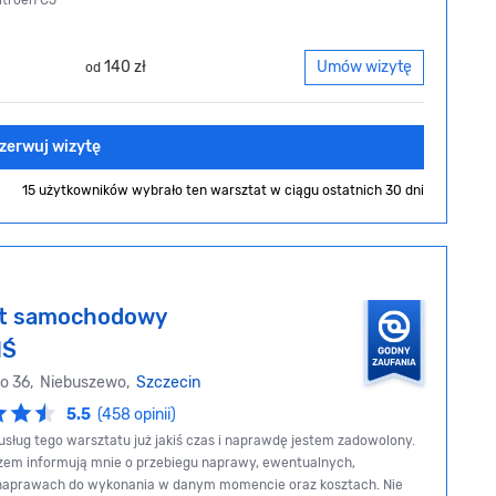
itroen C5
140 zł
Umów wizytę
od
zerwuj wizytę
15 użytkowników wybrało ten warsztat
w ciągu ostatnich 30 dni
at samochodowy
IŚ
go 36, Niebuszewo,
Szczecin
5.5
(458 opinii)
usług tego warsztatu już jakiś czas i naprawdę jestem zadowolony.
zem informują mnie o przebiegu naprawy, ewentualnych,
naprawach do wykonania w danym momencie oraz kosztach. Nie