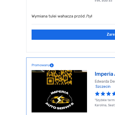
Irek, audi a3
Wymiana tulei wahacza przód /tył
Zare
Promowany
Imperia
Edwarda De
Szczecin
"Szybkie termi
Karolina, Seat