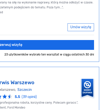
any na siłę na wykonanie naprawy, którą można odłożyć w czasie.
rzetelnym podejściem do tematu. Poza tym...",
eed
Umów wizytę
zerwuj wizytę
23 użytkowników wybrało ten warsztat
w ciągu ostatnich 30 dni
rwis Warszewo
 Warszewo,
Szczecin
5.5
(39 opinii)
, profesjonalna robota, korzystne ceny. Polecam goraco.",
ient, Ford Mondeo