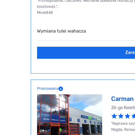
"Profesjonalnie, rzeczowo. Mechanik dokładnie tłumaczy c
kosztować.",
Mirek848
Wymiana tulei wahacza
Zare
Promowany
Carman 
26-go Kwiet
"Naprawa szyb
Magda, Renau