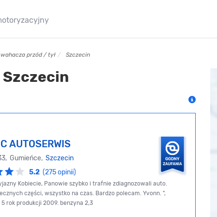
motoryzacyjny
i wahacza przód / tył
Szczecin
 Szczecin
IC AUTOSERWIS
 33, Gumieńce,
Szczecin
5.2
(275 opinii)
yjazny Kobiecie, Panowie szybko i trafnie zdiagnozowali auto.
cznych części, wszystko na czas. Bardzo polecam. Yvonn. ",
5 rok produkcji 2009. benzyna 2,3