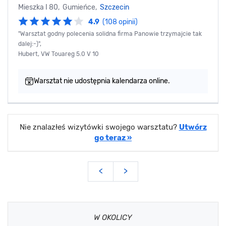
Mieszka I 80, Gumieńce,
Szczecin
4.9
(108 opinii)
"Warsztat godny polecenia solidna firma Panowie trzymajcie tak
dalej:-)",
Hubert, VW Touareg 5.0 V 10
Warsztat nie udostępnia kalendarza online.
Nie znalazłeś wizytówki swojego warsztatu?
Utwórz
go teraz »
<
>
W OKOLICY