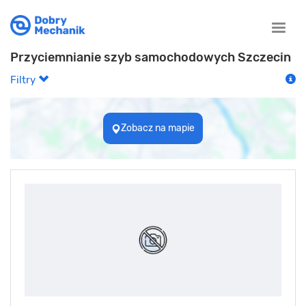
Toggle
naviga
Przyciemnianie szyb samochodowych Szczecin
Filtry
Zobacz na mapie