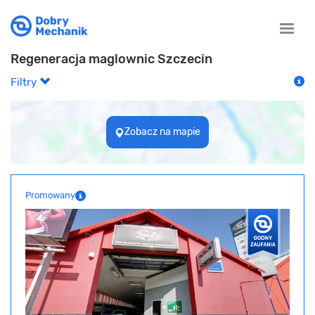
Toggle
naviga
Regeneracja maglownic Szczecin
Filtry
Zobacz na mapie
Promowany