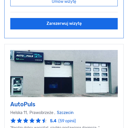
Umów wizytę
Zarezerwuj wizytę
AutoPuls
Helska 11, Prawobrzeże ,
Szczecin
5.4
(59 opinii)
"Bardzo dobry warsztat, szybko postawiona diagnoza. ",