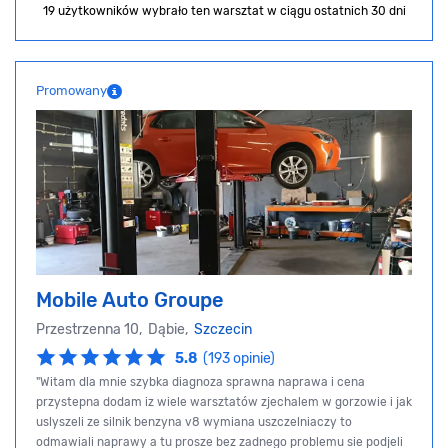
19 użytkowników wybrało ten warsztat
w ciągu ostatnich 30 dni
Promowany
Mobile Auto Groupe
Przestrzenna 10, Dąbie,
Szczecin
5.8
(193 opinie)
"Witam dla mnie szybka diagnoza sprawna naprawa i cena
przystepna dodam iz wiele warsztatów zjechalem w gorzowie i jak
uslyszeli ze silnik benzyna v8 wymiana uszczelniaczy to
odmawiali naprawy a tu prosze bez zadnego problemu sie podjeli