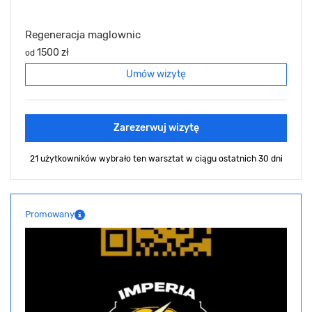
Regeneracja maglownic
1500 zł
od
Umów wizytę
Zarezerwuj wizytę
21 użytkowników wybrało ten warsztat
w ciągu ostatnich 30 dni
Promowany