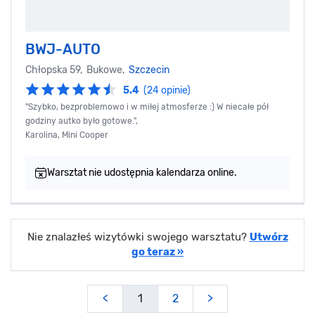
BWJ-AUTO
Chłopska 59, Bukowe,
Szczecin
5.4
(24 opinie)
"Szybko, bezproblemowo i w miłej atmosferze :) W niecałe pół
godziny autko było gotowe.",
Karolina, Mini Cooper
Warsztat nie udostępnia kalendarza online.
Nie znalazłeś wizytówki swojego warsztatu?
Utwórz
go teraz »
<
1
2
>