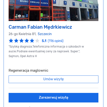
Carman Fabian Mędrkiewicz
26-go Kwietnia 81,
Szczecin
5.1
(116 opinii)
"Szybką diagnoza.Telefoniczna informacja o szkodach w
aucie.Podnaie ewentualnej ceny za naprawè. Super.",
Sajmon, Opel Astra H
Regeneracja maglownic
Umów wizytę
Zarezerwuj wizytę