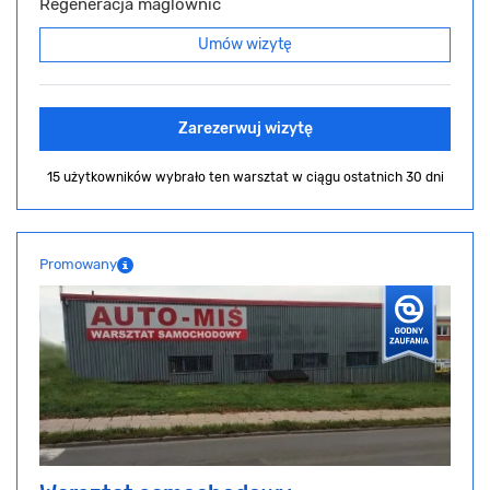
Regeneracja maglownic
Umów wizytę
Zarezerwuj wizytę
15 użytkowników wybrało ten warsztat
w ciągu ostatnich 30 dni
Promowany