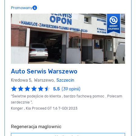
Promowany
Auto Serwis Warszewo
Kredowa 5, Warszewo,
Szczecin
5.5
(39 opinii)
"Świetne podejście do klienta , bardzo fachową pomoc . Polecam
serdecznie ",
Konger , Kia Proceed GT 1.6 T-GDI 2023
Regeneracja maglownic