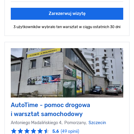
Zarezerwuj wizytę
3 użytkowników wybrało ten warsztat
w ciągu ostatnich 30 dni
AutoTime - pomoc drogowa
i warsztat samochodowy
Antoniego Madalińskiego 4, Pomorzany,
Szczecin
5.6
(49 opinii)