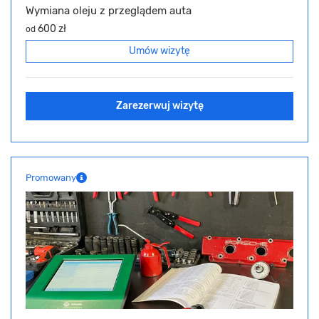
Wymiana oleju z przeglądem auta
600 zł
od
Umów wizytę
Zarezerwuj wizytę
Promowany