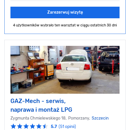
Zarezerwuj wizytę
4 użytkowników wybrało ten warsztat
w ciągu ostatnich 30 dni
GAZ-Mech - serwis,
naprawa i montaż LPG
Zygmunta Chmielewskiego 18, Pomorzany,
Szczecin
5.7
(51 opinii)