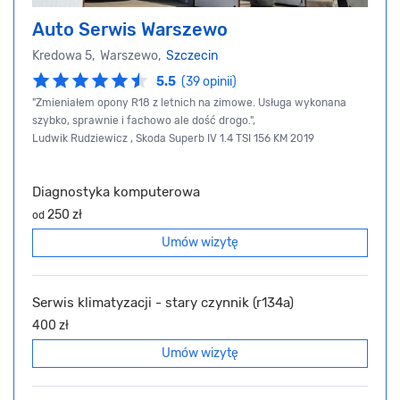
Auto Serwis Warszewo
Kredowa 5, Warszewo,
Szczecin
5.5
(39 opinii)
"Zmieniałem opony R18 z letnich na zimowe. Usługa wykonana
szybko, sprawnie i fachowo ale dość drogo.",
Ludwik Rudziewicz , Skoda Superb IV 1.4 TSI 156 KM 2019
Diagnostyka komputerowa
250 zł
od
Umów wizytę
Serwis klimatyzacji - stary czynnik (r134a)
400 zł
Umów wizytę