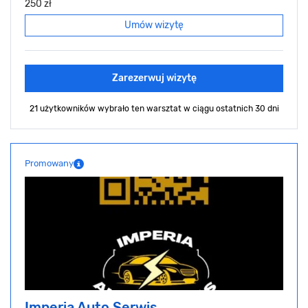
250 zł
Umów wizytę
Zarezerwuj wizytę
21 użytkowników wybrało ten warsztat
w ciągu ostatnich 30 dni
Promowany
Imperia Auto Serwis