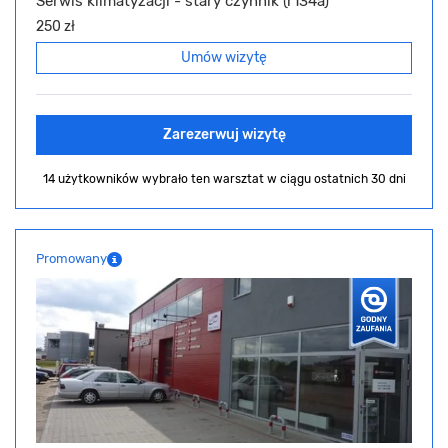
Serwis klimatyzacji - stary czynnik (r134a)
250 zł
Umów wizytę
Zarezerwuj wizytę
14 użytkowników wybrało ten warsztat
w ciągu ostatnich 30 dni
Promowany