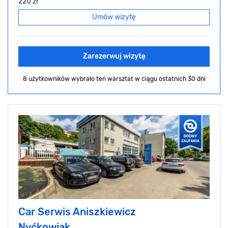
220 zł
Umów wizytę
Zarezerwuj wizytę
8 użytkowników wybrało ten warsztat
w ciągu ostatnich 30 dni
Car Serwis Aniszkiewicz
Nyćkowiak