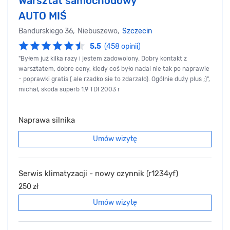
Warsztat samochodowy
AUTO MIŚ
Bandurskiego 36, Niebuszewo,
Szczecin
5.5
(458 opinii)
"Byłem już kilka razy i jestem zadowolony. Dobry kontakt z
warsztatem, dobre ceny, kiedy coś było nadal nie tak po naprawie
- poprawki gratis ( ale rzadko sie to zdarzało). Ogólnie duży plus ;)",
michał, skoda superb 1.9 TDI 2003 r
Naprawa silnika
Umów wizytę
Serwis klimatyzacji - nowy czynnik (r1234yf)
250 zł
Umów wizytę