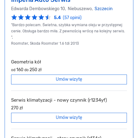
Edwarda Dembowskiego 10, Niebuszewo,
Szczecin
5.4
(57 opinii)
"Bardzo polecam. Świetna, szybka wymiana oleju w przystępnej
cenie. Obsługa bardzo miła. Z pewnością wrócę na kolejny serwis.
",
Roomster, Skoda Roomster 1.6 tdi 2013
Geometria kół
160
250 zł
od
do
Umów wizytę
Serwis klimatyzacji - nowy czynnik (r1234yf)
270 zł
Umów wizytę