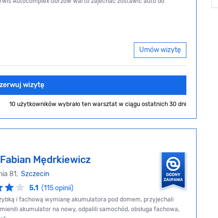
erwis Autocomplex Gorzów warto zajechac zostawic auto do
Umów wizytę
zerwuj wizytę
10 użytkowników wybrało ten warsztat
w ciągu ostatnich 30 dni
Fabian Mędrkiewicz
nia 81,
Szczecin
5.1
(115 opinii)
szybką i fachową wymianę akumulatora pod domem, przyjechali
ienili akumulator na nowy, odpalili samochód, obsługa fachowa,