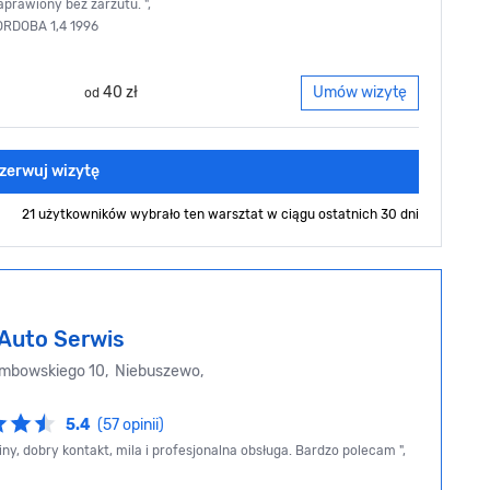
prawiony bez zarzutu. ",
ORDOBA 1,4 1996
40 zł
Umów wizytę
od
zerwuj wizytę
21 użytkowników wybrało ten warsztat
w ciągu ostatnich 30 dni
 Auto Serwis
mbowskiego 10, Niebuszewo,
5.4
(57 opinii)
ny, dobry kontakt, mila i profesjonalna obsługa. Bardzo polecam ",