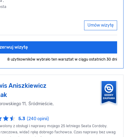
a",
esta
Umów wizytę
zerwuj wizytę
8 użytkowników wybrało ten warsztat
w ciągu ostatnich 30 dni
wis Aniszkiewicz
iak
rowskiego 11, Śródmieście,
5.3
(240 opinii)
olony z obsługi i naprawy mojego 25 letniego Seata Cordoby.
 i rzeczowa, widać rękę dobrego fachowca. Czas naprawy bez uwag