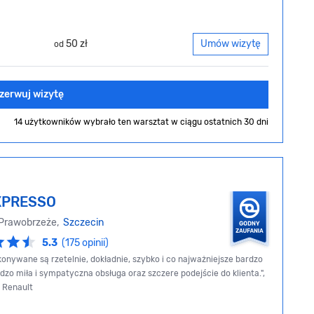
50 zł
Umów wizytę
od
zerwuj wizytę
14 użytkowników wybrało ten warsztat
w ciągu ostatnich 30 dni
XPRESSO
 Prawobrzeże,
Szczecin
5.3
(175 opinii)
nywane są rzetelnie, dokładnie, szybko i co najważniejsze bardzo
dzo miła i sympatyczna obsługa oraz szczere podejście do klienta.",
, Renault