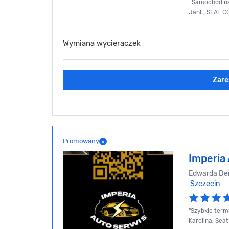
. Samochód na
JanL, SEAT C
Wymiana wycieraczek
Zare
Promowany
Imperia
Edwarda De
Szczecin
"Szybkie termi
Karolina, Seat