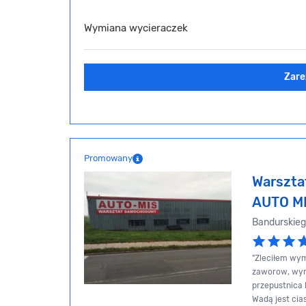
Wymiana wycieraczek
Zare
Promowany
Warszt
AUTO M
Bandurskie
"Zleciłem wy
zaworow, wym
przepustnica b
Wadą jest cia