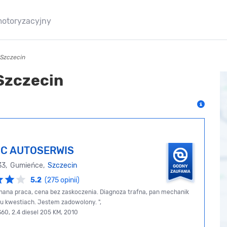
motoryzacyjny
Szczecin
Szczecin
IC AUTOSERWIS
 33, Gumieńce,
Szczecin
5.2
(275 opinii)
ana praca, cena bez zaskoczenia. Diagnoza trafna, pan mechanik
lku kwestiach. Jestem zadowolony. ",
S60, 2.4 diesel 205 KM, 2010