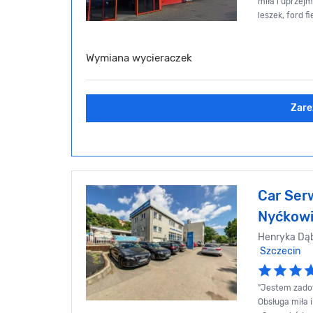
miła i uprzejm
leszek, ford fi
Wymiana wycieraczek
Zare
Car Ser
Nyćkow
Henryka Dąb
Szczecin
"Jestem zadow
Obsługa miła