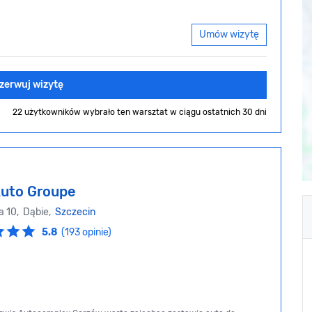
Umów wizytę
zerwuj wizytę
22 użytkowników wybrało ten warsztat
w ciągu ostatnich 30 dni
Auto Groupe
a 10, Dąbie,
Szczecin
5.8
(193 opinie)