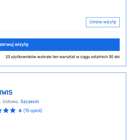
Umów wizytę
zerwuj wizytę
23 użytkowników wybrało ten warsztat
w ciągu ostatnich 30 dni
RWIS
, Ustowo,
Szczecin
6
(15 opinii)