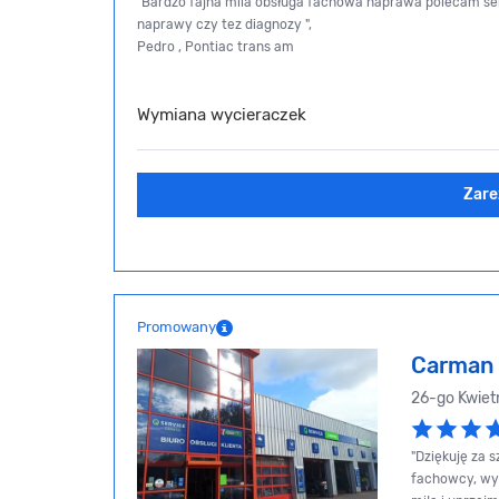
"Bardzo fajna mila obsługa fachowa naprawa polecam s
naprawy czy tez diagnozy ",
Pedro , Pontiac trans am
Wymiana wycieraczek
Zare
Promowany
Carman 
26-go Kwiet
"Dziękuję za 
fachowcy, wym