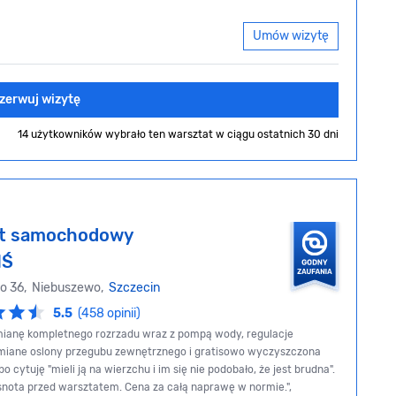
Umów wizytę
zerwuj wizytę
14 użytkowników wybrało ten warsztat
w ciągu ostatnich 30 dni
at samochodowy
IŚ
go 36, Niebuszewo,
Szczecin
5.5
(458 opinii)
mianę kompletnego rozrzadu wraz z pompą wody, regulacje
iane oslony przegubu zewnętrznego i gratisowo wyczyszczona
o cytuję "mieli ją na wierzchu i im się nie podobało, że jest brudna".
snota przed warsztatem. Cena za całą naprawę w normie.",