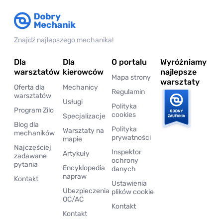
Znajdź najlepszego mechanika!
Dla
Dla
O portalu
Wyróżniamy
warsztatów
kierowców
najlepsze
Mapa strony
warsztaty
Oferta dla
Mechanicy
Regulamin
warsztatów
Usługi
Polityka
Program Zilo
cookies
Specjalizacje
Blog dla
Polityka
Warsztaty na
mechaników
prywatności
mapie
Najczęściej
Inspektor
Artykuły
zadawane
ochrony
pytania
Encyklopedia
danych
napraw
Kontakt
Ustawienia
Ubezpieczenia
plików cookie
OC/AC
Kontakt
Kontakt