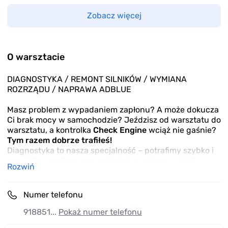
Zobacz więcej
O warsztacie
DIAGNOSTYKA / REMONT SILNIKÓW / WYMIANA
ROZRZĄDU / NAPRAWA ADBLUE
Masz problem z wypadaniem zapłonu? A może dokucza
Ci brak mocy w samochodzie? Jeździsz od warsztatu do
warsztatu, a kontrolka
Check Engine
wciąż nie gaśnie?
Tym razem dobrze trafiłeś!
Diagnostyka to nasza specjalność – potrafimy szybko i
prawidłowo zdiagnozować każdy problem w silniku.
Rozwiń
Posiadamy pełen pakiet szkoleń oraz profesjonalny
sprzęt diagnostyczny, co w połączeniu daje nam
niesamowitą przewagę i precyzję w analizie silników, a
Numer telefonu
także w układach oczyszczania spalin, takich jak
DPF,
EGR czy AdBlue.
918851...
Pokaż numer telefonu