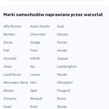
Marki samochodów naprawiane przez warsztat
Alfa Romeo
Aston Martin
Audi
Bentley
Chevrolet
Citroen
Dacia
Dodge
Ferrari
Fiat
Ford
Honda
Hyundai
Infiniti
Jaguar
Jeep
Kia
Lamborghini
Land Rover
Lexus
Mazda
Mercedes-Benz
Mini
Mitsubishi
Nissan
Opel
Peugeot
Porsche
Renault
Rover
Saab
Seat
Skoda