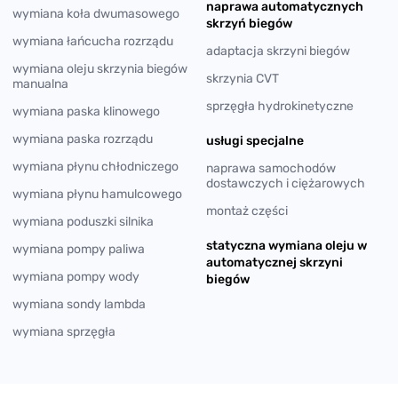
naprawa automatycznych
wymiana koła dwumasowego
skrzyń biegów
wymiana łańcucha rozrządu
adaptacja skrzyni biegów
wymiana oleju skrzynia biegów
skrzynia CVT
manualna
sprzęgła hydrokinetyczne
wymiana paska klinowego
wymiana paska rozrządu
usługi specjalne
wymiana płynu chłodniczego
naprawa samochodów
dostawczych i ciężarowych
wymiana płynu hamulcowego
montaż części
wymiana poduszki silnika
statyczna wymiana oleju w
wymiana pompy paliwa
automatycznej skrzyni
wymiana pompy wody
biegów
wymiana sondy lambda
wymiana sprzęgła