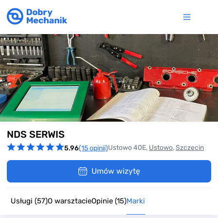
Item
NDS SERWIS
1
of
Ustowo 40E,
Ustowo
,
Szczecin
5.96
(15 opinii)
8
Umów wizytę
Usługi
(57)
O warsztacie
Opinie
(15)
Marki