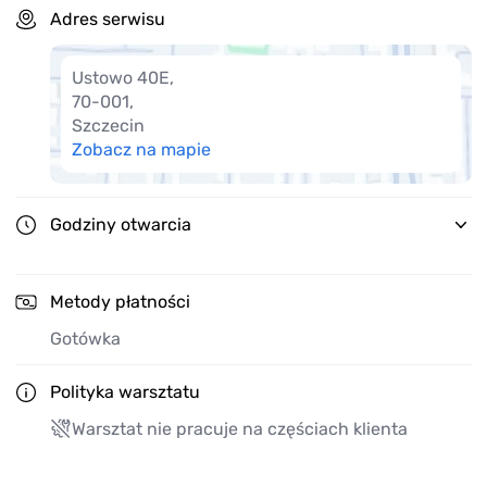
Mamy na koncie wiele wymienionych rozrządów oraz
Adres serwisu
wykonanych remontów silnika.
Odzyskaj pełną sprawność swojego samochodu i ciesz
się jazdą!
Ustowo 40E
,
70-001
,
Dołącz do grona naszych zadowolonych klientów.
Szczecin
Zaufaj profesjonalistom i sprawdź naszą ofertę!
Zobacz na mapie
Godziny otwarcia
Metody płatności
Gotówka
Polityka warsztatu
Warsztat nie pracuje na częściach klienta