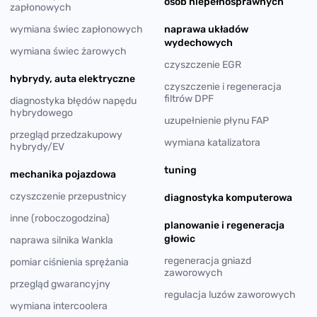
osób niepełnosprawnych
zapłonowych
wymiana świec zapłonowych
naprawa układów
wydechowych
wymiana świec żarowych
czyszczenie EGR
hybrydy, auta elektryczne
czyszczenie i regeneracja
filtrów DPF
diagnostyka błędów napędu
hybrydowego
uzupełnienie płynu FAP
przegląd przedzakupowy
wymiana katalizatora
hybrydy/EV
tuning
mechanika pojazdowa
czyszczenie przepustnicy
diagnostyka komputerowa
inne (roboczogodzina)
planowanie i regeneracja
głowic
naprawa silnika Wankla
regeneracja gniazd
pomiar ciśnienia sprężania
zaworowych
przegląd gwarancyjny
regulacja luzów zaworowych
wymiana intercoolera