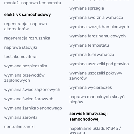
montaż i naprawa tempomatu
wymiana sprzęgła
elektryk samochodowy
wymiana sworznia wahacza
regeneracja i naprawa
wymiana szczęk hamulcowych
alternatorów
wymiana tarcz hamulcowych
regeneracja rozrusznika
wymiana termostatu
naprawa stacyjki
wymiana tulei wahacza
test akumulatora
wymiana uszczelki pod głowicą
wymiana bezpiecznika
wymiana uszczelki pokrywy
wymiana przewodów
zaworów
zapłonowych
wymiana wycieraczek
wymiana świec zapłonowych
naprawa manualnych skrzyń
wymiana świec żarowych
biegów
wymiana żarnika xenonowego
serwis klimatyzacji
wymiana żarówki
samochodowej
centralne zamki
napełnianie układu R134a /
R1234yf