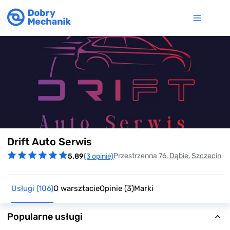
Item
Drift Auto Serwis
1
of
Przestrzenna 76,
Dąbie
,
Szczecin
5.89
(3 opinie)
7
Usługi
(106)
O warsztacie
Opinie
(3)
Marki
Popularne usługi