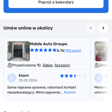
Poproś o kalendarz
Umów online w okolicy
Mobile Auto Groupe
5.76
(193 opinii)
Przestrzenna 10,
Dąbie
,
Szczecin
Zimowa
Klient
Ag
K
A
25.05.2026
27.
Sama naprawa sprawna, natomiast kontakt
Miałam pr
niezadowalający. Mimo zapewnie...
Rozwiń
umówiłam w
Item
1
of