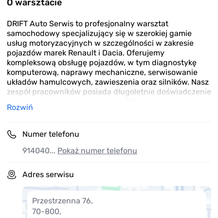
O warsztacie
3
DRIFT Auto Serwis to profesjonalny warsztat
samochodowy specjalizujący się w szerokiej gamie
usług motoryzacyjnych w szczególności w zakresie
pojazdów marek Renault i Dacia. Oferujemy
kompleksową obsługę pojazdów, w tym diagnostykę
komputerową, naprawy mechaniczne, serwisowanie
układów hamulcowych, zawieszenia oraz silników. Nasz
zespół pracowników posiada długoletnie doświadczenie
i zapewnia wysoką jakość usług. Dbamy o zadowolenie
Rozwiń
naszych klientów, oferując szybkie terminy realizacji
oraz konkurencyjne ceny. Niezależnie od rodzaju
problemu z Twoim pojazdem, Drift Auto Serwis to
Numer telefonu
gwarancja solidności i profesjonalizmu
914040...
Pokaż numer telefonu
Adres serwisu
Przestrzenna 76
,
70-800
,