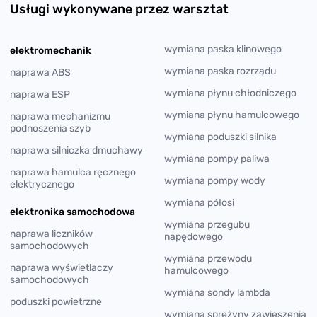
Usługi wykonywane przez warsztat
wymiana paska klinowego
elektromechanik
wymiana paska rozrządu
naprawa ABS
wymiana płynu chłodniczego
naprawa ESP
wymiana płynu hamulcowego
naprawa mechanizmu
podnoszenia szyb
wymiana poduszki silnika
naprawa silniczka dmuchawy
wymiana pompy paliwa
naprawa hamulca ręcznego
wymiana pompy wody
elektrycznego
wymiana półosi
elektronika samochodowa
wymiana przegubu
naprawa liczników
napędowego
samochodowych
wymiana przewodu
naprawa wyświetlaczy
hamulcowego
samochodowych
wymiana sondy lambda
poduszki powietrzne
wymiana sprężyny zawieszenia