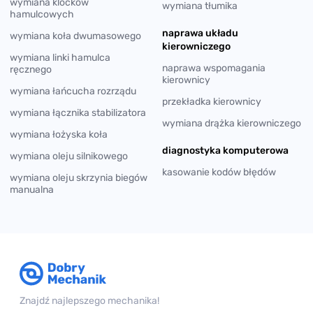
wymiana klocków
wymiana tłumika
hamulcowych
naprawa układu
wymiana koła dwumasowego
kierowniczego
wymiana linki hamulca
naprawa wspomagania
ręcznego
kierownicy
wymiana łańcucha rozrządu
przekładka kierownicy
wymiana łącznika stabilizatora
wymiana drążka kierowniczego
wymiana łożyska koła
diagnostyka komputerowa
wymiana oleju silnikowego
kasowanie kodów błędów
wymiana oleju skrzynia biegów
manualna
Znajdź najlepszego mechanika!