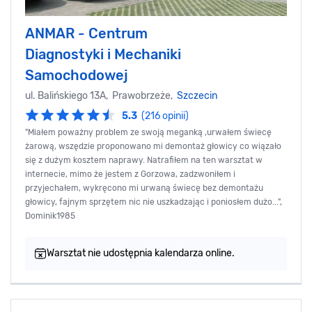
ANMAR - Centrum
Diagnostyki i Mechaniki
Samochodowej
ul. Balińskiego 13A, Prawobrzeże,
Szczecin
5.3
(216 opinii)
"Miałem poważny problem ze swoją meganką ,urwałem świecę
żarową, wszędzie proponowano mi demontaż głowicy co wiązało
się z dużym kosztem naprawy. Natrafiłem na ten warsztat w
internecie, mimo że jestem z Gorzowa, zadzwoniłem i
przyjechałem, wykręcono mi urwaną świecę bez demontażu
głowicy, fajnym sprzętem nic nie uszkadzając i poniosłem dużo...",
Dominik1985
Warsztat nie udostępnia kalendarza online.