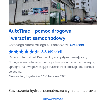
AutoTime - pomoc drogowa
i warsztat samochodowy
Antoniego Madalińskiego 4, Pomorzany,
Szczecin
5.6
(49 opinii)
"Polecam ten zakład. Pracownicy znają się na swojej pracy.
Obsługa w warsztacie jest na wysokim poziomie, a mechanicy są
uprzejmi. Na uwagę zasługuje punktualność obsługi. Raz jeszcze
polecam.",
Aleksander , Toyota Rav4 2.0 benzyna 1998
Zawieszenie hydropneumatyczne wymiana, naprawa
Umów wizytę