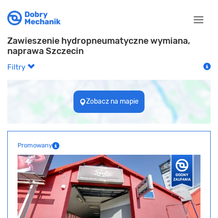
Toggle
naviga
Zawieszenie hydropneumatyczne wymiana,
naprawa Szczecin
Filtry
Zobacz na mapie
Promowany