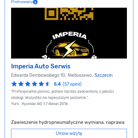
Promowany
Imperia Auto Serwis
Edwarda Dembowskiego 10, Niebuszewo,
Szczecin
5.4
(57 opinii)
"Profesjonalna pomoc, jestem bardzo zadowolony z jakości
obsługi. Wszystko na najwyższym poziomie.",
Yurii , Hyundai I40 1.7 diesel 2016
Zawieszenie hydropneumatyczne wymiana, naprawa
Umów wizytę