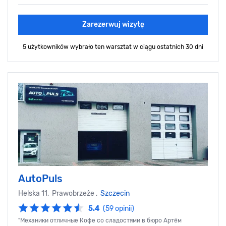
Zarezerwuj wizytę
5 użytkowników wybrało ten warsztat
w ciągu ostatnich 30 dni
AutoPuls
Helska 11, Prawobrzeże ,
Szczecin
5.4
(59 opinii)
"Механики отличные Кофе со сладостями в бюро Артём