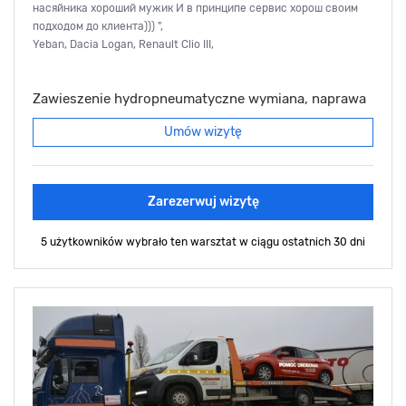
насяйника хороший мужик И в принципе сервис хорош своим
подходом до клиента))) ",
Yeban, Dacia Logan, Renault Clio III,
Zawieszenie hydropneumatyczne wymiana, naprawa
Umów wizytę
Zarezerwuj wizytę
5 użytkowników wybrało ten warsztat
w ciągu ostatnich 30 dni