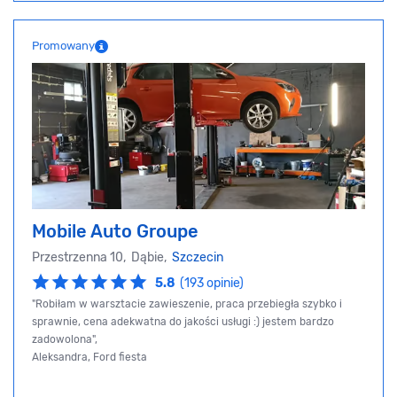
Promowany
Mobile Auto Groupe
Przestrzenna 10, Dąbie,
Szczecin
5.8
(193 opinie)
"Robiłam w warsztacie zawieszenie, praca przebiegła szybko i
sprawnie, cena adekwatna do jakości usługi :) jestem bardzo
zadowolona",
Aleksandra, Ford fiesta