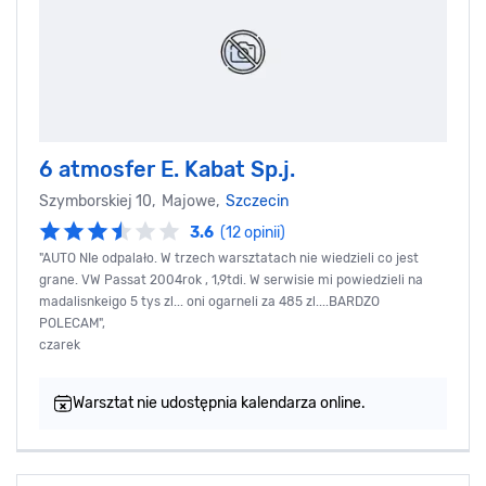
6 atmosfer E. Kabat Sp.j.
Szymborskiej 10, Majowe,
Szczecin
3.6
(12 opinii)
"AUTO NIe odpalało. W trzech warsztatach nie wiedzieli co jest
grane. VW Passat 2004rok , 1,9tdi. W serwisie mi powiedzieli na
madalisnkeigo 5 tys zl... oni ogarneli za 485 zl....BARDZO
POLECAM",
czarek
Warsztat nie udostępnia kalendarza online.