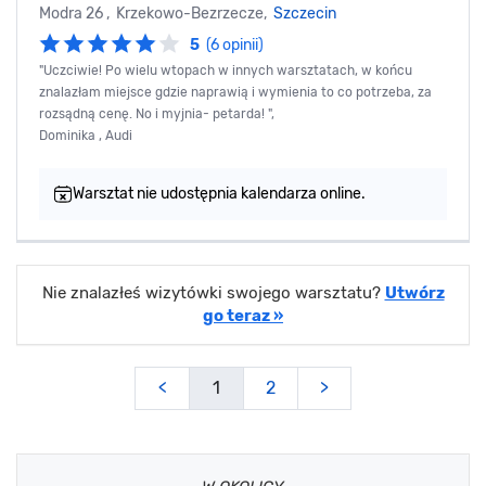
Modra 26 , Krzekowo-Bezrzecze,
Szczecin
5
(6 opinii)
"Uczciwie! Po wielu wtopach w innych warsztatach, w końcu
znalazłam miejsce gdzie naprawią i wymienia to co potrzeba, za
rozsądną cenę. No i myjnia- petarda! ",
Dominika , Audi
Warsztat nie udostępnia kalendarza online.
Nie znalazłeś wizytówki swojego warsztatu?
Utwórz
go teraz »
<
1
2
>