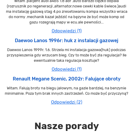
Witam .pacjent audi a4b5 1.8 adr .auto bardzo ciężko odpala
(rozrusznik po regeneracji ,alternator.nowe cewki kable świece.)audi
ma instalację gazową stag 4.po zresetowaniu kompa wszystko wraca
do normy .mechanik kazał jeździć na bęzyne że być może komp od
gazu rozegrają mapy w ecu.ale pewności...
Odpowiedzi (1)
Daewoo Lanos 1996r: huk z instalacji gazowej
Daewoo Lanos 1999r. 1.6. Strzela mi instalacja gazowa(huk) podczas
przyspieszenia gdy wrzucam bieg. Czy to może być zła regulacja? Ile
ewentualnie taka regulacja kosztuje?
Odpowiedzi (1)
Renault Megane Scenic, 2002r: Falujące obroty
Witam. Falują broty na biegu jałowym, na gazie bardziej, na benzynie
minimalnie. Poza tym brak innych zastrzeżeń. Co może być przyczyną?
Odpowiedzi (2)
Nasze porady