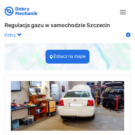
Toggle
naviga
Regulacja gazu w samochodzie Szczecin
Filtry
Zobacz na mapie