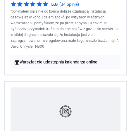
5.8
(34 opinie)
"borykałem się z nie do końca dobrze działającą instalacją
gazową.aż w końcu dałem spokój po wizytach w różnych
warsztatach i pomyślałem,że po prostu chyba już tak musi
być.przez przypadek trafiłem do chłopaków z gaz-auto serwis i po
krótkiej diagnozie okazało się,że instalacja jest źle
zaprogramowana i wyregulowana.mało tego wyszło też,że mój...",
Jaro, Chrysler M300
Warsztat nie udostępnia kalendarza online.