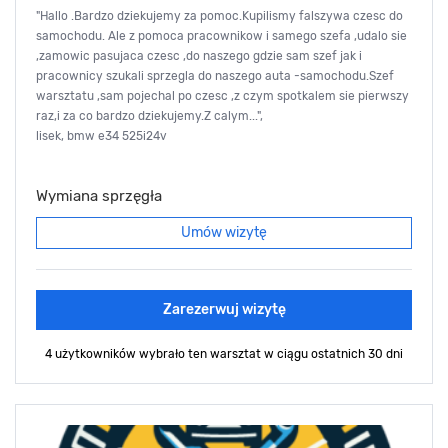
"Hallo .Bardzo dziekujemy za pomoc.Kupilismy falszywa czesc do
samochodu. Ale z pomoca pracownikow i samego szefa ,udalo sie
,zamowic pasujaca czesc ,do naszego gdzie sam szef jak i
pracownicy szukali sprzegla do naszego auta -samochodu.Szef
warsztatu ,sam pojechal po czesc ,z czym spotkalem sie pierwszy
raz,i za co bardzo dziekujemy.Z calym...",
lisek, bmw e34 525i24v
Wymiana sprzęgła
Umów wizytę
Zarezerwuj wizytę
4 użytkowników wybrało ten warsztat
w ciągu ostatnich 30 dni