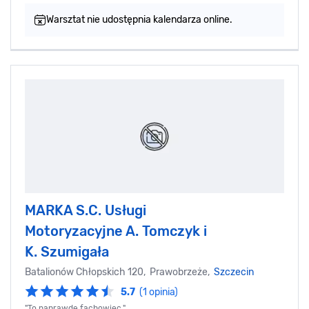
Warsztat nie udostępnia kalendarza online.
MARKA S.C. Usługi
Motoryzacyjne A. Tomczyk i
K. Szumigała
Batalionów Chłopskich 120, Prawobrzeże,
Szczecin
5.7
(1 opinia)
"To naprawde fachowiec.",