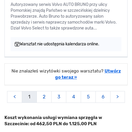
Autoryzowany serwis Volvo AUTO BRUNO przy ulicy
Pomorskiej znajdą Państwo w szczecińskiej dzielnicy
Prawobrzerze. Auto Bruno to autoryzowany salon
sprzedaży i serwis naprawczy samochodów marki Volvo.
Dział Volvo Select to także sprawdzone auta...
Warsztat nie udostępnia kalendarza online.
Nie znalazłeś wizytówki swojego warsztatu?
Utwórz
go teraz »
<
1
2
3
4
5
6
>
Koszt wykonania usługi wymiana sprzęgła w
Szczecinie: od 462,50 PLN do 1.125,00 PLN