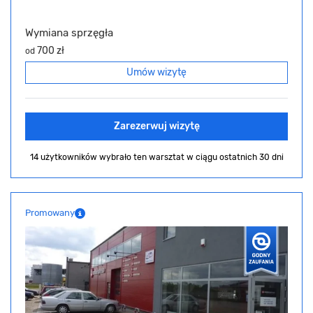
Wymiana sprzęgła
700 zł
od
Umów wizytę
Zarezerwuj wizytę
14 użytkowników wybrało ten warsztat
w ciągu ostatnich 30 dni
Promowany