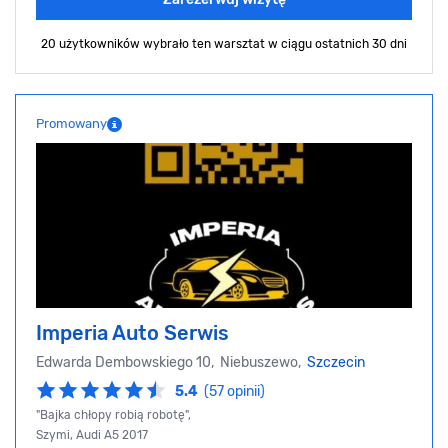
20 użytkowników wybrało ten warsztat
w ciągu ostatnich 30 dni
Promowany
Imperia Auto Serwis
Edwarda Dembowskiego 10, Niebuszewo,
Szczecin
5.4
(57 opinii)
"Bajka chłopy robią robotę",
Szymi, Audi A5 2017