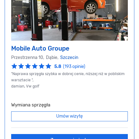
Mobile Auto Groupe
Przestrzenna 10, Dąbie,
Szczecin
5.8
(193 opinie)
"Naprawa sprzęgła szybka w dobrej cenie, niższej niż w pobliskim
warsztacie ",
damian, Vw golf
Wymiana sprzęgła
Umów wizytę