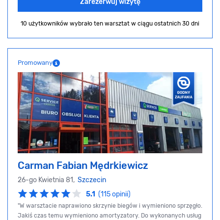
Zarezerwuj wizytę
10 użytkowników wybrało ten warsztat
w ciągu ostatnich 30 dni
Promowany
Carman Fabian Mędrkiewicz
26-go Kwietnia 81,
Szczecin
5.1
(115 opinii)
"W warsztacie naprawiono skrzynie biegów i wymieniono sprzęgło.
Jakiś czas temu wymieniono amortyzatory. Do wykonanych usług