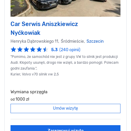
Car Serwis Aniszkiewicz
Nyćkowiak
Henryka Dąbrowskiego 11, Śródmieście,
Szczecin
5.3
(240 opinii)
"Pomimo, że samochód nie jest z grupy VW to silnik jest produkcji
Audi. Kłopoty usunęli, drogo nie wzięli, a bardzo pomogli. Polecam
godni zaufania.",
Kurier, Volvo v70 silnik vw 2,5
Wymiana sprzęgła
1000 zł
od
Umów wizytę
Zarezerwuj wizytę