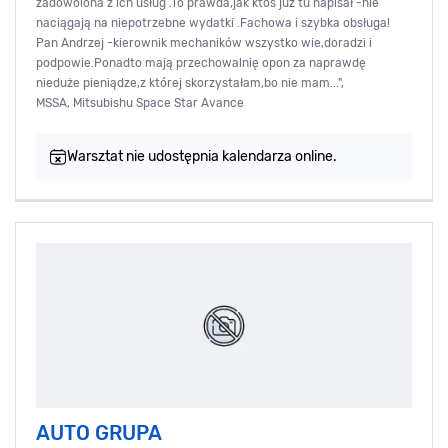
zadowolona z ich usług .To prawda,jak ktoś już tu napisał -nie
naciągają na niepotrzebne wydatki .Fachowa i szybka obsługa!
Pan Andrzej -kierownik mechaników wszystko wie,doradzi i
podpowie.Ponadto mają przechowalnię opon za naprawdę
nieduże pieniądze,z której skorzystałam,bo nie mam...",
MSSA, Mitsubishu Space Star Avance
Warsztat nie udostępnia kalendarza online.
AUTO GRUPA