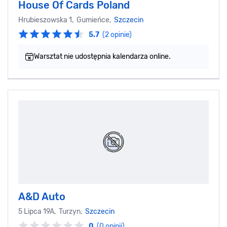
House Of Cards Poland
Hrubieszowska 1, Gumieńce,
Szczecin
5.7
(2 opinie)
Warsztat nie udostępnia kalendarza online.
A&D Auto
5 Lipca 19A, Turzyn,
Szczecin
0
(0 opinii)