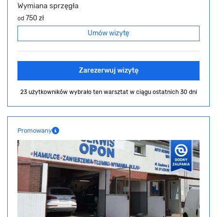
Wymiana sprzęgła
750 zł
od
Umów wizytę
Zarezerwuj wizytę
23 użytkowników wybrało ten warsztat
w ciągu ostatnich 30 dni
Promowany