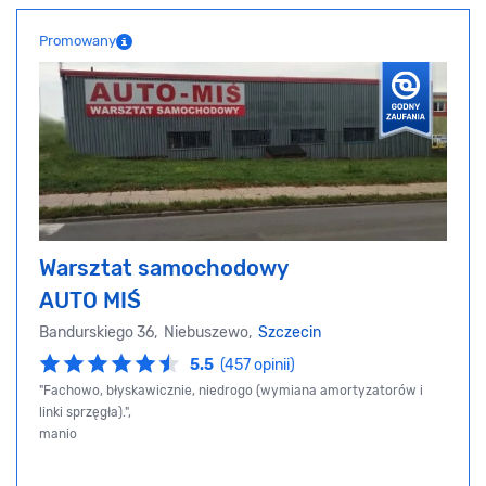
Promowany
Warsztat samochodowy
AUTO MIŚ
Bandurskiego 36, Niebuszewo,
Szczecin
5.5
(457 opinii)
"Fachowo, błyskawicznie, niedrogo (wymiana amortyzatorów i
linki sprzęgła).",
manio