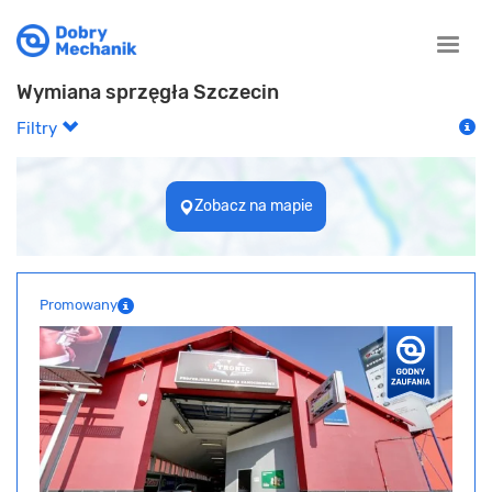
Toggle
naviga
Wymiana sprzęgła Szczecin
Filtry
Zobacz na mapie
Promowany