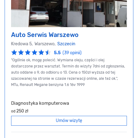
Auto Serwis Warszewo
Kredowa 5, Warszewo,
Szczecin
5.5
(39 opinii)
"Ogólnie ok, mogę polecić. Wymiana oleju, części i olej
dostarczone przez warsztat. Termin do wizyty 7dni od zgłoszenia,
auto oddane o 9, do odbioru o 13. Cena o 150zł wyższa od tej
szacowanej na stronie w czasie rezerwacji online, ale też ok.",
MTu, Renault Megane benzyna 1.6 16v 1999
Diagnostyka komputerowa
250 zł
od
Umów wizytę