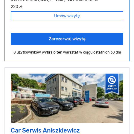
220 zł
Umów wizytę
Zarezerwuj wizytę
8 użytkowników wybrało ten warsztat
w ciągu ostatnich 30 dni
Car Serwis Aniszkiewicz