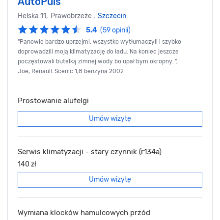
AutoPuls
Helska 11, Prawobrzeże ,
Szczecin
5.4
(59 opinii)
"Panowie bardzo uprzejmi, wszystko wytłumaczyli i szybko
doprowadzili moją klimatyzację do ładu. Na koniec jeszcze
poczęstowali butelką zimnej wody bo upał bym okropny. ",
Joe, Renault Scenic 1,8 benzyna 2002
Prostowanie alufelgi
Umów wizytę
Serwis klimatyzacji - stary czynnik (r134a)
140 zł
Umów wizytę
Wymiana klocków hamulcowych przód