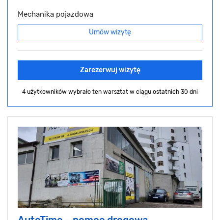
Mechanika pojazdowa
Umów wizytę
Zarezerwuj wizytę
4 użytkowników wybrało ten warsztat
w ciągu ostatnich 30 dni
AutoTime - pomoc drogowa