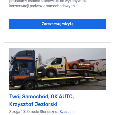
posiadamy osobne stanowisko do wykonywania
konserwacji podwozia samochodowych
Zarezerwuj wizytę
Twój Samochód, OK AUTO,
Krzysztof Jeziorski
Struga 10, Osiedle Słoneczne,
Szczecin