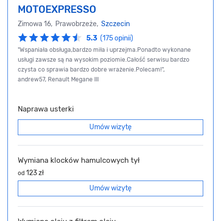
MOTOEXPRESSO
Zimowa 16, Prawobrzeże,
Szczecin
5.3
(175 opinii)
"Wspaniała obsługa,bardzo miła i uprzejma.Ponadto wykonane
usługi zawsze są na wysokim poziomie.Całość serwisu bardzo
czysta co sprawia bardzo dobre wrażenie.Polecam!",
andrew57, Renault Megane III
Naprawa usterki
Umów wizytę
Wymiana klocków hamulcowych tył
123 zł
od
Umów wizytę