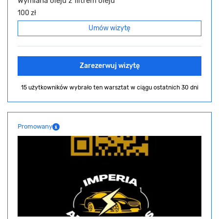
Wymiana oleju z filtrem oleju
100 zł
Umów wizytę
Zarezerwuj wizytę
15 użytkowników wybrało ten warsztat
w ciągu ostatnich 30 dni
Promowany