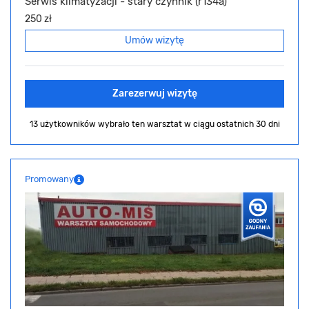
Serwis klimatyzacji - stary czynnik (r134a)
250 zł
Umów wizytę
Zarezerwuj wizytę
13 użytkowników wybrało ten warsztat
w ciągu ostatnich 30 dni
Promowany