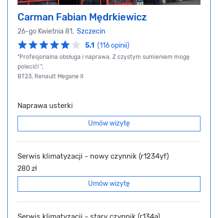
Carman Fabian Mędrkiewicz
26-go Kwietnia 81,
Szczecin
5.1
(116 opinii)
"Profesjonalna obsługa i naprawa. Z czystym sumieniem mogę
polecić! ",
BT23, Renault Megane II
Naprawa usterki
Umów wizytę
Serwis klimatyzacji - nowy czynnik (r1234yf)
280 zł
Umów wizytę
Serwis klimatyzacji - stary czynnik (r134a)