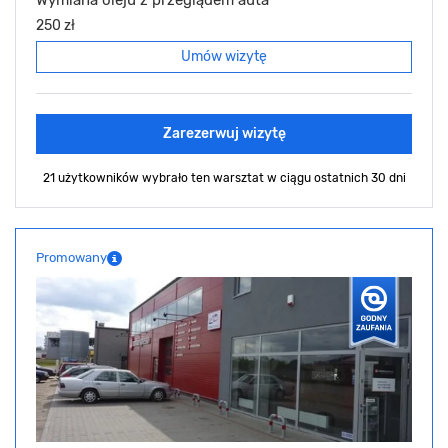
Wymiana oleju z przeglądem auta
250 zł
Umów wizytę
Zarezerwuj wizytę
21 użytkowników wybrało ten warsztat
w ciągu ostatnich 30 dni
Promowany