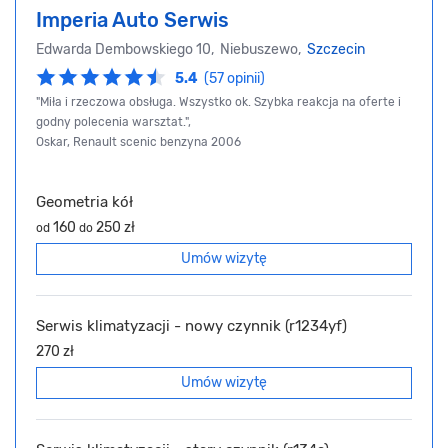
Imperia Auto Serwis
Edwarda Dembowskiego 10, Niebuszewo,
Szczecin
5.4
(57 opinii)
"Miła i rzeczowa obsługa. Wszystko ok. Szybka reakcja na oferte i
godny polecenia warsztat.",
Oskar, Renault scenic benzyna 2006
Geometria kół
160
250 zł
od
do
Umów wizytę
Serwis klimatyzacji - nowy czynnik (r1234yf)
270 zł
Umów wizytę