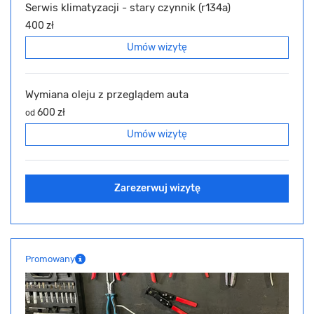
Serwis klimatyzacji - stary czynnik (r134a)
400 zł
Umów wizytę
Wymiana oleju z przeglądem auta
600 zł
od
Umów wizytę
Zarezerwuj wizytę
Promowany