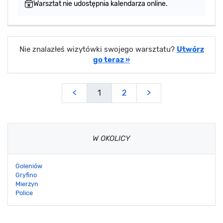
Warsztat nie udostępnia kalendarza online.
Nie znalazłeś wizytówki swojego warsztatu?
Utwórz
go teraz »
<
1
2
>
W OKOLICY
Goleniów
Gryfino
Mierzyn
Police