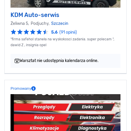
KDM Auto-serwis
Żeliwna 5, Podjuchy,
Szczecin
5.6
(91 opinii)
"firma safehol staneła na wyskokosci zadania. super polecam ",
dawid Z , insignia opel
Warsztat nie udostępnia kalendarza online.
Promowany