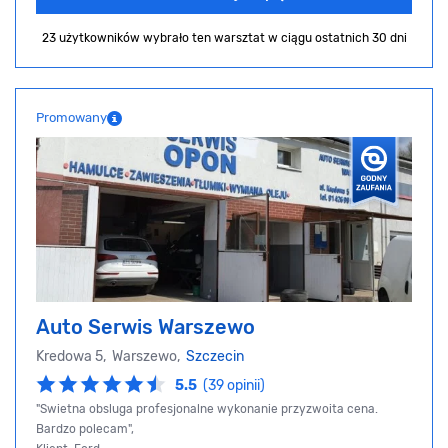
23 użytkowników wybrało ten warsztat
w ciągu ostatnich 30 dni
Promowany
Auto Serwis Warszewo
Kredowa 5, Warszewo,
Szczecin
5.5
(39 opinii)
"Swietna obsluga profesjonalne wykonanie przyzwoita cena.
Bardzo polecam",