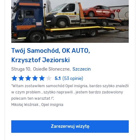
Twój Samochód, OK AUTO,
Krzysztof Jeziorski
Struga 10, Osiedle Słoneczne,
Szczecin
5.1
(53 opinie)
"Witam zostawiłem samochód Opel insignia, bardzo szybko znaleźli
w czym problem , szybko naprawili , jestem bardzo zadowolony
polecam ten warsztat !",
Mikołaj Woźniak , Opel insignia
Zarezerwuj wizytę