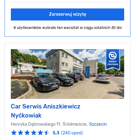
Zarezerwuj wizytę
8 użytkowników wybrało ten warsztat
w ciągu ostatnich 30 dni
Car Serwis Aniszkiewicz
Nyćkowiak
Henryka Dąbrowskiego 11, Śródmieście,
Szczecin
5.3
(240 opinii)