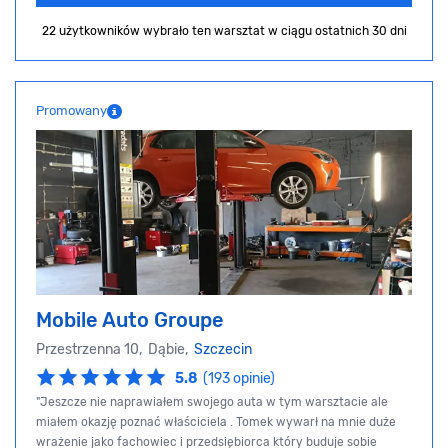
22 użytkowników wybrało ten warsztat
w ciągu ostatnich 30 dni
Promowany
Mobile Auto Groupe
Przestrzenna 10, Dąbie,
Szczecin
5.8
(193 opinie)
"Jeszcze nie naprawiałem swojego auta w tym warsztacie ale
miałem okazję poznać właściciela . Tomek wywarł na mnie duże
wrażenie jako fachowiec i przedsiębiorca który buduje sobie