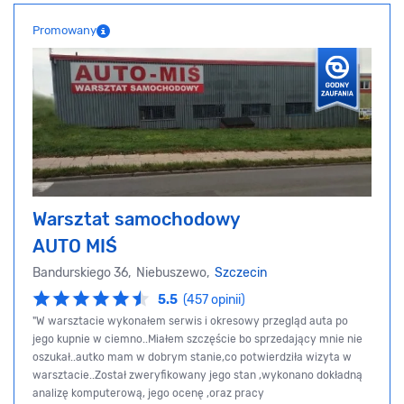
Promowany
Warsztat samochodowy
AUTO MIŚ
Bandurskiego 36, Niebuszewo,
Szczecin
5.5
(457 opinii)
"W warsztacie wykonałem serwis i okresowy przegląd auta po
jego kupnie w ciemno..Miałem szczęście bo sprzedający mnie nie
oszukał..autko mam w dobrym stanie,co potwierdziła wizyta w
warsztacie..Został zweryfikowany jego stan ,wykonano dokładną
analizę komputerową, jego ocenę ,oraz pracy