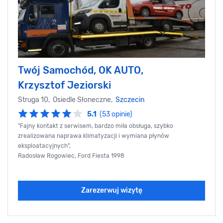
Twój Samochód, OK AUTO,
Krzysztof Jeziorski
Struga 10, Osiedle Słoneczne,
Szczecin
5.1
(53 opinie)
"Fajny kontakt z serwisem, bardzo miła obsługa, szybko
zrealizowana naprawa klimatyzacji i wymiana płynów
eksploatacyjnych",
Radosław Rogowiec, Ford Fiesta 1998
Zarezerwuj wizytę