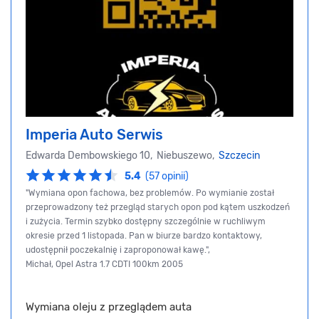
Imperia Auto Serwis
Edwarda Dembowskiego 10, Niebuszewo,
Szczecin
5.4
(57 opinii)
"Wymiana opon fachowa, bez problemów. Po wymianie został
przeprowadzony też przegląd starych opon pod kątem uszkodzeń
i zużycia. Termin szybko dostępny szczególnie w ruchliwym
okresie przed 1 listopada. Pan w biurze bardzo kontaktowy,
udostępnił poczekalnię i zaproponował kawę.",
Michał, Opel Astra 1.7 CDTI 100km 2005
Wymiana oleju z przeglądem auta