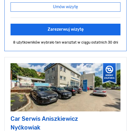
Umów wizytę
Zarezerwuj wizytę
8 użytkowników wybrało ten warsztat
w ciągu ostatnich 30 dni
Car Serwis Aniszkiewicz
Nyćkowiak