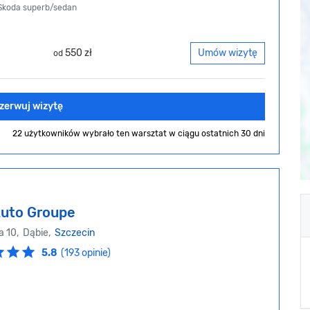
 Skoda superb/sedan
550 zł
Umów wizytę
od
zerwuj wizytę
22 użytkowników wybrało ten warsztat
w ciągu ostatnich 30 dni
Auto Groupe
a 10, Dąbie,
Szczecin
5.8
(193 opinie)