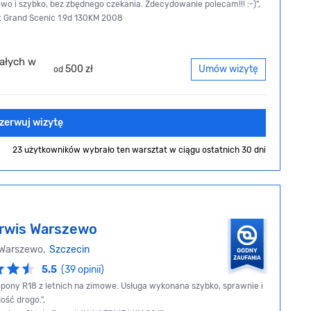
wo i szybko, bez zbędnego czekania. Zdecydowanie polecam!!! :-)",
lt Grand Scenic 1.9d 130KM 2008
ałych w
500 zł
Umów wizytę
od
zerwuj wizytę
23 użytkowników wybrało ten warsztat
w ciągu ostatnich 30 dni
rwis Warszewo
 Warszewo,
Szczecin
5.5
(39 opinii)
pony R18 z letnich na zimowe. Usługa wykonana szybko, sprawnie i
ość drogo.",