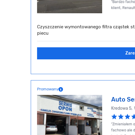
"Bardzo facho
klient, Renau
Czyszczenie wymontowanego filtra cząstek st
piecu
Zare
Promowany
Auto Se
Kredowa 5,
"Zmieniałem o
fachowo ale d