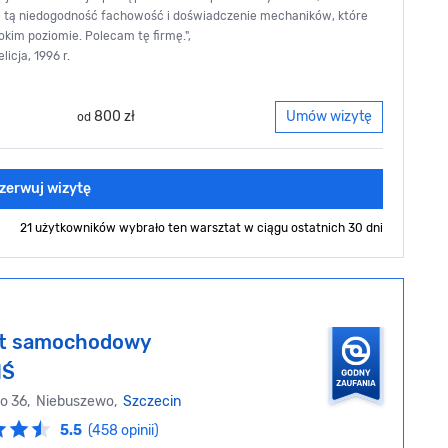
 tą niedogodność fachowość i doświadczenie mechaników, które
okim poziomie. Polecam tę firmę.",
licja, 1996 r.
800 zł
Umów wizytę
od
zerwuj wizytę
21 użytkowników wybrało ten warsztat
w ciągu ostatnich 30 dni
at samochodowy
IŚ
go 36, Niebuszewo,
Szczecin
5.5
(458 opinii)