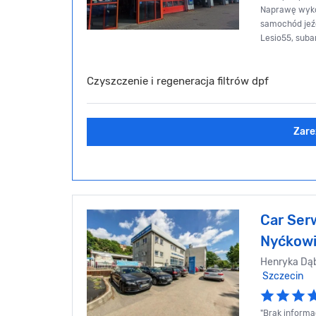
Naprawę wykon
samochód jeździ 
Lesio55, suba
Czyszczenie i regeneracja filtrów dpf
Zare
Car Ser
Nyćkow
Henryka Dąb
Szczecin
"Brak informac