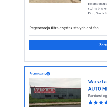
rekompensuje
stoi na b. wys
Piotr, Skoda Fe
Regeneracja filtra cząstek stałych dpf fap
Zare
Promowany
Warszt
AUTO M
Bandurskie