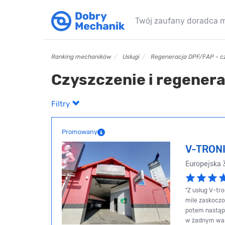
Twój zaufany doradca 
Ranking mechaników
Usługi
Regeneracja DPF/FAP - cz
Czyszczenie i regenera
Filtry
Promowany
V-TRON
Europejska
"Z usług V-tr
mile zaskocz
potem nastąpi
w żadnym wars