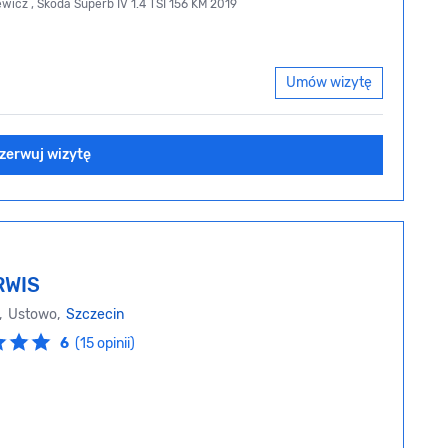
wicz , Skoda Superb IV 1.4 TSI 156 KM 2019
Umów wizytę
zerwuj wizytę
RWIS
, Ustowo,
Szczecin
6
(15 opinii)