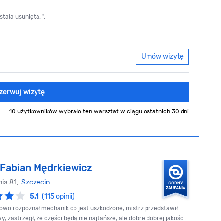
tała usunięta. ",
Umów wizytę
zerwuj wizytę
10 użytkowników wybrało ten warsztat
w ciągu ostatnich 30 dni
Fabian Mędrkiewicz
nia 81,
Szczecin
5.1
(115 opinii)
howo rozpoznał mechanik co jest uszkodzone, mistrz przedstawił
, zastrzegł, że części będą nie najtańsze, ale dobre dobrej jakości.