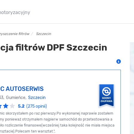
motoryzacyjny
yszczenie filtrów
Szczecin
cja filtrów DPF Szczecin
IC AUTOSERWIS
 33, Gumieńce,
Szczecin
5.2
(275 opinii)
onic skorzystałem po raz pierwszy.Po wykonanej naprawie zostałem
ony ponieważ otrzymałem najpierw samochód do przetestowania a
ło rozliczenie finansowe(wcześniej taka kolejność nie miała miejsca
ztacie).Polecam ten warsztat.",