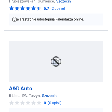
Hrubieszowska 1, Gumieńce,
Szczecin
5.7
(2 opinie)
Warsztat nie udostępnia kalendarza online.
A&D Auto
5 Lipca 19A, Turzyn,
Szczecin
0
(0 opinii)