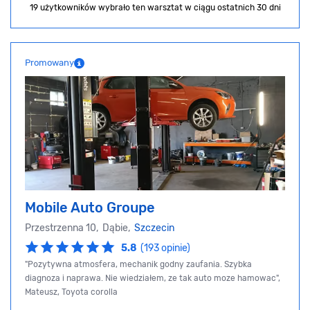
19 użytkowników wybrało ten warsztat
w ciągu ostatnich 30 dni
Promowany
Mobile Auto Groupe
Przestrzenna 10, Dąbie,
Szczecin
5.8
(193 opinie)
"Pozytywna atmosfera, mechanik godny zaufania. Szybka
diagnoza i naprawa. Nie wiedziałem, ze tak auto moze hamowac",
Mateusz, Toyota corolla