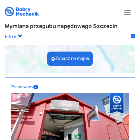
Toggle
naviga
Wymiana przegubu napędowego Szczecin
Filtry
Zobacz na mapie
Promowany