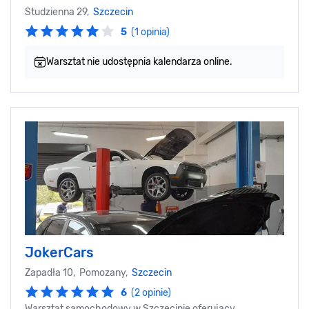
Studzienna 29,
Szczecin
5
(1 opinia)
Warsztat nie udostępnia kalendarza online.
JokerCars
Zapadła 10, Pomozany,
Szczecin
6
(2 opinie)
Warsztat samochodowy w Szczecinie oferujący