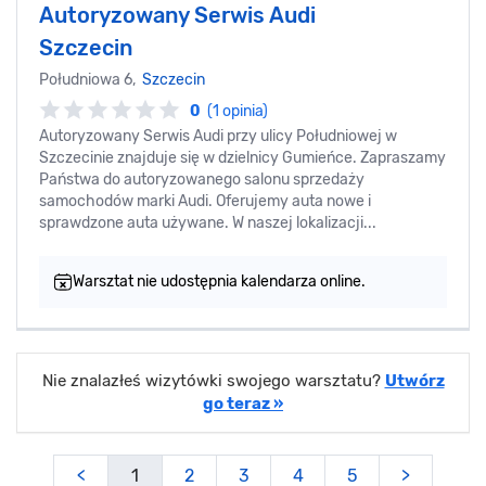
Autoryzowany Serwis Audi
Szczecin
Południowa 6,
Szczecin
0
(1 opinia)
Autoryzowany Serwis Audi przy ulicy Południowej w
Szczecinie znajduje się w dzielnicy Gumieńce. Zapraszamy
Państwa do autoryzowanego salonu sprzedaży
samochodów marki Audi. Oferujemy auta nowe i
sprawdzone auta używane. W naszej lokalizacji...
Warsztat nie udostępnia kalendarza online.
Nie znalazłeś wizytówki swojego warsztatu?
Utwórz
go teraz »
<
1
2
3
4
5
>