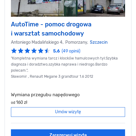
AutoTime - pomoc drogowa
i warsztat samochodowy
Antoniego Madalińskiego 4, Pomorzany,
Szczecin
5.6
(49 opinii)
"Kompletna wymiana tarcz i klocków hamulcowych tył.Szybka
diagnoza i doradztwo,szybka naprawa i niedrogo.Bardzo
polecam.",
Sławomir , Renault Megane 3 grandtour 1.6 2012
Wymiana przegubu napędowego
160 zł
od
Umów wizytę
Zarezerwuj wizytę