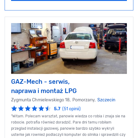
GAZ-Mech - serwis,
naprawa i montaż LPG
Zygmunta Chmielewskiego 18, Pomorzany,
Szczecin
5.7
(51 opinii)
"Witam. Polecam warsztat, panowie wiedza co robia i znaja sie na
robocie. potrafia również doradzić. Pare dni temu robiłam
przeglad instalacji gazowej, panowie bardzo szybko wykryli
usterke jak rownież podlaczyli komputer do silnika i sprawdzili czy