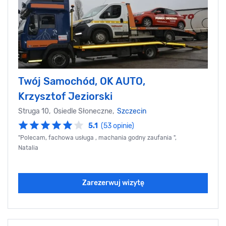
Twój Samochód, OK AUTO,
Krzysztof Jeziorski
Struga 10, Osiedle Słoneczne,
Szczecin
5.1
(53 opinie)
"Polecam, fachowa usługa , machania godny zaufania ",
Natalia
Zarezerwuj wizytę