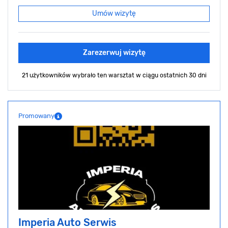
Umów wizytę
Zarezerwuj wizytę
21 użytkowników wybrało ten warsztat
w ciągu ostatnich 30 dni
Promowany
Imperia Auto Serwis