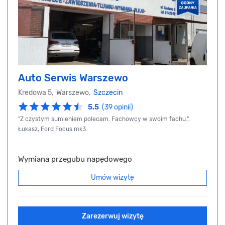
Auto Serwis Warszewo
Kredowa 5, Warszewo,
Szczecin
5.5
(39 opinii)
"Z czystym sumieniem polecam. Fachowcy w swoim fachu.",
Łukasz, Ford Focus mk3
Wymiana przegubu napędowego
Umów wizytę
Zarezerwuj wizytę