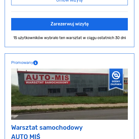
Umów wizytę
Zarezerwuj wizytę
15 użytkowników wybrało ten warsztat
w ciągu ostatnich 30 dni
Promowany
Warsztat samochodowy
AUTO MIŚ