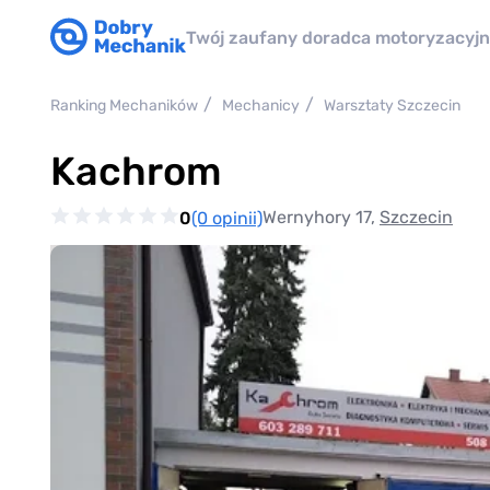
Twój zaufany doradca motoryzacyj
Ranking Mechaników
Mechanicy
Warsztaty Szczecin
Kachrom
Wernyhory 17,
Szczecin
0
(0 opinii)