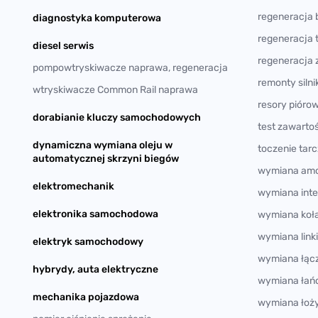
regeneracja b
diagnostyka komputerowa
regeneracja 
diesel serwis
regeneracja
pompowtryskiwacze naprawa, regeneracja
remonty siln
wtryskiwacze Common Rail naprawa
resory piór
dorabianie kluczy samochodowych
test zawarto
dynamiczna wymiana oleju w
toczenie ta
automatycznej skrzyni biegów
wymiana amo
elektromechanik
wymiana inte
elektronika samochodowa
wymiana ko
wymiana link
elektryk samochodowy
wymiana łączn
hybrydy, auta elektryczne
wymiana łań
mechanika pojazdowa
wymiana łoży