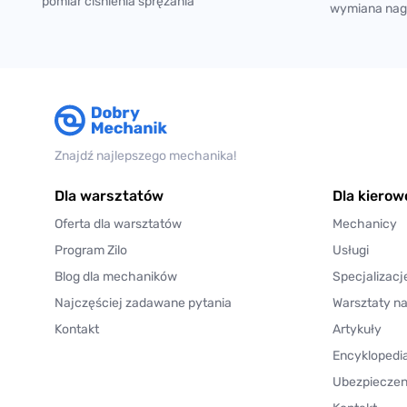
pomiar ciśnienia sprężania
wymiana nag
Znajdź najlepszego mechanika!
Dla warsztatów
Dla kiero
Oferta dla warsztatów
Mechanicy
Program Zilo
Usługi
Blog dla mechaników
Specjalizacj
Najczęściej zadawane pytania
Warsztaty n
Kontakt
Artykuły
Encyklopedi
Ubezpieczen