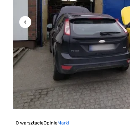
Item
1
of
O warsztacie
Opinie
Marki
2