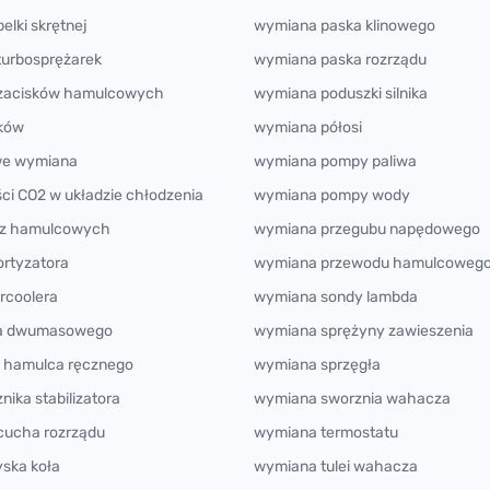
elki skrętnej
wymiana paska klinowego
turbosprężarek
wymiana paska rozrządu
 zacisków hamulcowych
wymiana poduszki silnika
ików
wymiana półosi
owe wymiana
wymiana pompy paliwa
ści CO2 w układzie chłodzenia
wymiana pompy wody
rcz hamulcowych
wymiana przegubu napędowego
rtyzatora
wymiana przewodu hamulcoweg
rcoolera
wymiana sondy lambda
ła dwumasowego
wymiana sprężyny zawieszenia
i hamulca ręcznego
wymiana sprzęgła
ika stabilizatora
wymiana sworznia wahacza
cucha rozrządu
wymiana termostatu
ska koła
wymiana tulei wahacza