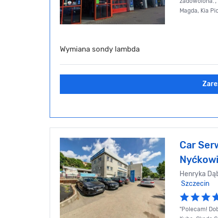
zadowolona.",
Magda, Kia Pi
Wymiana sondy lambda
Zare
Car Ser
Nyćkow
Henryka Dąb
Szczecin
"Polecam! Dob