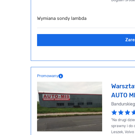
Bogdan Środe
Wymiana sondy lambda
Zare
Promowany
Warszt
AUTO M
Bandurskie
"Na drugi dzi
sprawny i do o
Leszek, Volvo