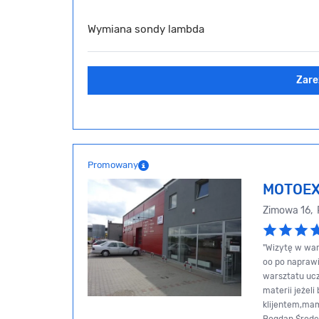
Wymiana sondy lambda
Zare
Promowany
MOTOE
Zimowa 16,
"Wizytę w war
oo po naprawi
warsztatu ucz
materii jeżel
klijentem,mam 