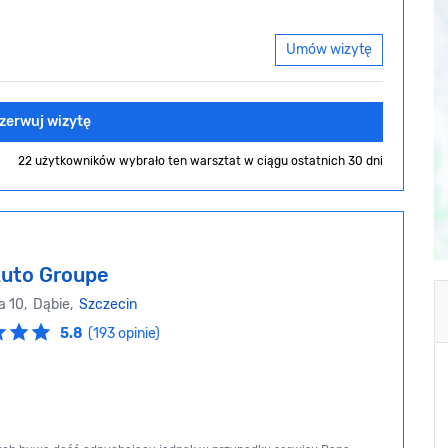
Umów wizytę
zerwuj wizytę
22 użytkowników wybrało ten warsztat
w ciągu ostatnich 30 dni
Auto Groupe
a 10, Dąbie,
Szczecin
5.8
(193 opinie)