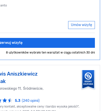
canto
Umów wizytę
zerwuj wizytę
8 użytkowników wybrało ten warsztat
w ciągu ostatnich 30 dni
wis Aniszkiewicz
iak
rowskiego 11, Śródmieście,
5.3
(240 opinii)
ry kontakt, akceptowalne ceny i bardzo wysoka jakość!",