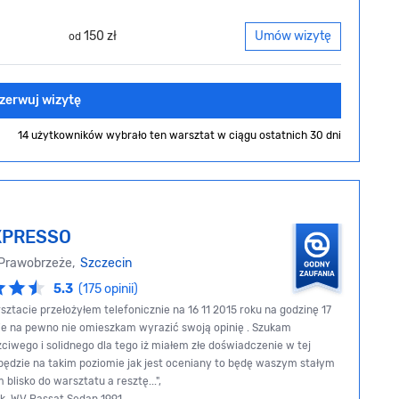
150 zł
Umów wizytę
od
zerwuj wizytę
14 użytkowników wybrało ten warsztat
w ciągu ostatnich 30 dni
XPRESSO
 Prawobrzeże,
Szczecin
5.3
(175 opinii)
sztacie przełożyłem telefonicznie na 16 11 2015 roku na godzinę 17
e na pewno nie omieszkam wyrazić swoją opinię . Szukam
ciwego i solidnego dla tego iż miałem złe doświadczenie w tej
i będzie na takim poziomie jak jest oceniany to będę waszym stałym
blisko do warsztatu a resztę...",