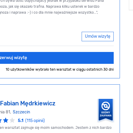
ch bywa dość odpychajacy jednak w przypadku serwisu Pana
oza, jak się okazało trafna. Naprawa kilku usterek w bardzo
oza i naprawa :-) i co dla mnie najważniejsze wszystko...",
Umów wizytę
zerwuj wizytę
10 użytkowników wybrało ten warsztat
w ciągu ostatnich 30 dni
Fabian Mędrkiewicz
nia 81,
Szczecin
5.1
(115 opinii)
 ten warsztat zajmuje się moim samochodem. Jestem z nich bardzo