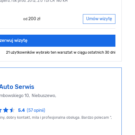
uperb, rok prod. 2012, 2.0 TDI CR 140 KM
200 zł
Umów wizytę
od
zerwuj wizytę
21 użytkowników wybrało ten warsztat
w ciągu ostatnich 30 dni
 Auto Serwis
mbowskiego 10, Niebuszewo,
5.4
(57 opinii)
ny, dobry kontakt, mila i profesjonalna obsługa. Bardzo polecam ",