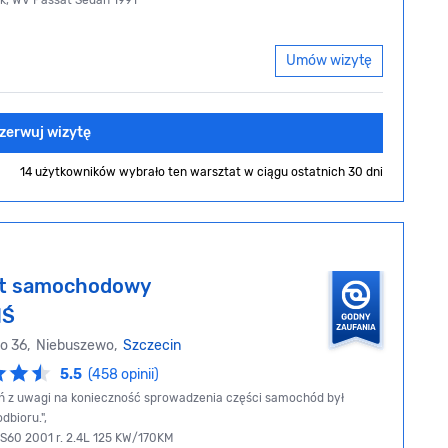
k, WV Passat Sedan 1991
Umów wizytę
zerwuj wizytę
14 użytkowników wybrało ten warsztat
w ciągu ostatnich 30 dni
at samochodowy
IŚ
go 36, Niebuszewo,
Szczecin
5.5
(458 opinii)
eń z uwagi na konieczność sprowadzenia części samochód był
dbioru.",
 S60 2001 r. 2.4L 125 KW/170KM