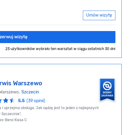
Umów wizytę
zerwuj wizytę
23 użytkowników wybrało ten warsztat
w ciągu ostatnich 30 dni
rwis Warszewo
 Warszewo,
Szczecin
5.5
(39 opinii)
a i uprzejma obsługa. Jak sądzę jest to jeden z najlepszych
Szczecinie",
es-Benz Klasa C