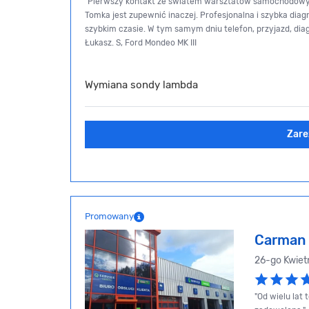
"Pierwszy kontakt ze światem warsztatów samochodowy
Tomka jest zupewnić inaczej. Profesjonalna i szybka diagn
szybkim czasie. W tym samym dniu telefon, przyjazd, diagn
Łukasz. S, Ford Mondeo MK III
Wymiana sondy lambda
Zare
Promowany
Carman 
26-go Kwiet
"Od wielu lat