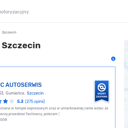
motoryzacyjny
Szczecin
 Szczecin
IC AUTOSERWIS
 33, Gumieńce,
Szczecin
5.2
(275 opinii)
onana w tempie expresowym oraz w umiarkowanej cenie.widac ze
rzeczy.prawdziwi fachowcy, polecam.",
 3008