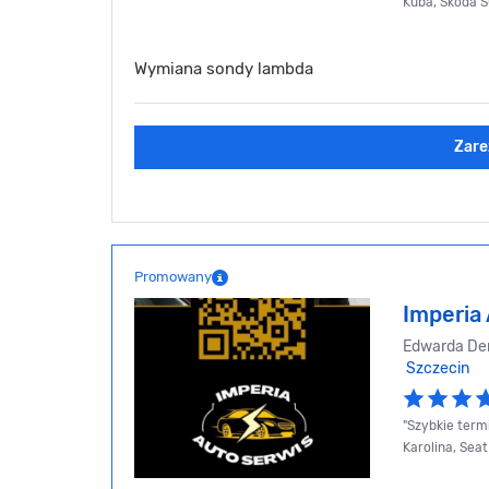
Kuba, Skoda S
Wymiana sondy lambda
Zare
Promowany
Imperia
Edwarda De
Szczecin
"Szybkie termi
Karolina, Seat