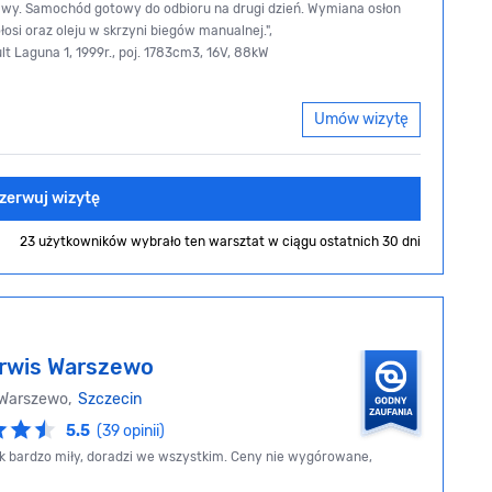
awy. Samochód gotowy do odbioru na drugi dzień. Wymiana osłon
osi oraz oleju w skrzyni biegów manualnej.",
lt Laguna 1, 1999r., poj. 1783cm3, 16V, 88kW
Umów wizytę
zerwuj wizytę
23 użytkowników wybrało ten warsztat
w ciągu ostatnich 30 dni
rwis Warszewo
 Warszewo,
Szczecin
5.5
(39 opinii)
 bardzo miły, doradzi we wszystkim. Ceny nie wygórowane,