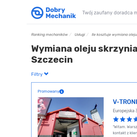
Twój zaufany doradca 
Ranking mechaników
Usługi
Ile kosztuje wymiana olej
Wymiana oleju skrzyni
Szczecin
Filtry
Promowany
V-TRON
Europejska
"Witam. Warsz
kontakt z kli