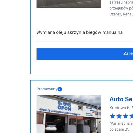
zakresu napr
przegubów pół
Czarek, Renau
Wymiana oleju skrzynia biegów manualna
Zare
Promowany
Auto Se
Kredowa 5,
"Pan mechanik
polecam :)",