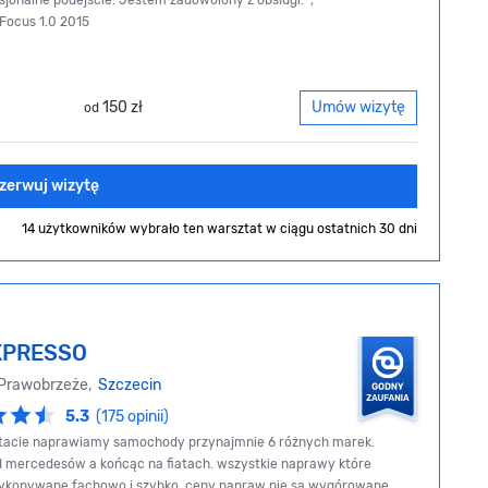
sjonalne podejście. Jestem zadowolony z obsługi. ",
Focus 1.0 2015
150 zł
Umów wizytę
od
zerwuj wizytę
14 użytkowników wybrało ten warsztat
w ciągu ostatnich 30 dni
XPRESSO
 Prawobrzeże,
Szczecin
5.3
(175 opinii)
tacie naprawiamy samochody przynajmnie 6 różnych marek.
d mercedesów a końcąc na fiatach. wszystkie naprawy które
ykonywane fachowo i szybko. ceny napraw nie są wygórowane.