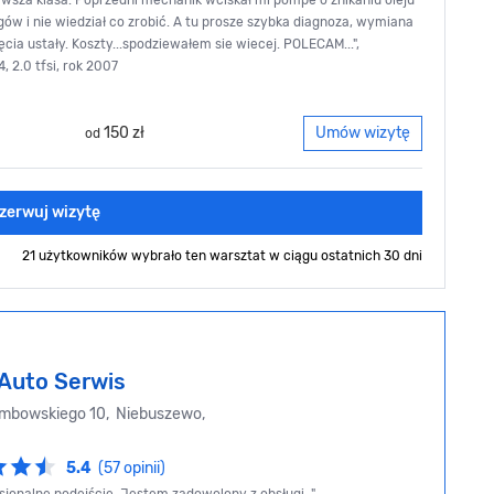
rwsza klasa. Poprzedni mechanik wciskał mi pompe o znikaniu oleju
egów i nie wiedział co zrobić. A tu prosze szybka diagnoza, wymiana
ięcia ustały. Koszty...spodziewałem sie wiecej. POLECAM...",
, 2.0 tfsi, rok 2007
150 zł
Umów wizytę
od
zerwuj wizytę
21 użytkowników wybrało ten warsztat
w ciągu ostatnich 30 dni
 Auto Serwis
mbowskiego 10, Niebuszewo,
5.4
(57 opinii)