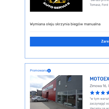
"Bardzo profe
Tomasz, Ford 
Wymiana oleju skrzynia biegów manualna
Zare
Promowany
MOTOE
Zimowa 16,
"w tym warsz
zaczynająć o
zlecamy są w