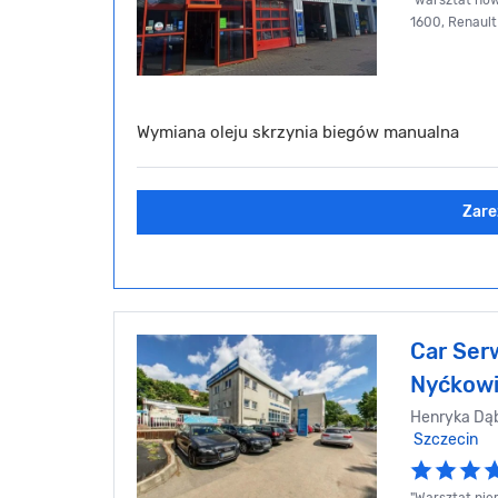
"warsztat no
1600, Renault
Wymiana oleju skrzynia biegów manualna
Zare
Car Ser
Nyćkow
Henryka Dąb
Szczecin