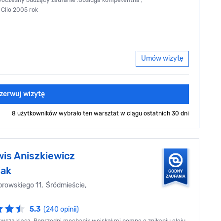
woczesny budzący zaufanie .Obsługa kompetentna",
 Clio 2005 rok
Umów wizytę
zerwuj wizytę
8 użytkowników wybrało ten warsztat
w ciągu ostatnich 30 dni
wis Aniszkiewicz
iak
rowskiego 11, Śródmieście,
5.3
(240 opinii)