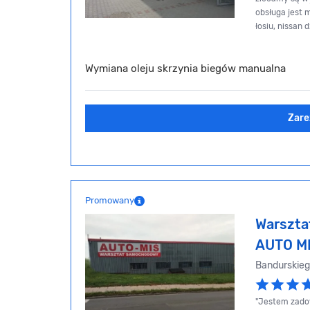
obsługa jest m
łosiu, nissan 
Wymiana oleju skrzynia biegów manualna
Zare
Promowany
Warszt
AUTO M
Bandurskie
"Jestem zadow