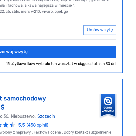
iła i fachowa, a kawa najlepsza w mieście ",
d22, c5, stilo, merc w210, vivaro, opel, go
Umów wizytę
zerwuj wizytę
15 użytkowników wybrało ten warsztat
w ciągu ostatnich 30 dni
at samochodowy
IŚ
go 36, Niebuszewo,
Szczecin
5.5
(458 opinii)
olony z naprawy . Fachowa ocena . Dobry kontakt i uzgodnienie