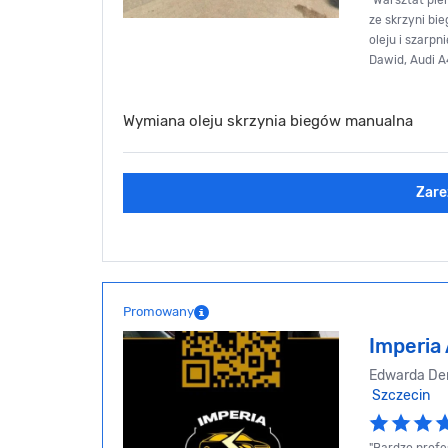
"Warsztat pie
ze skrzyni bi
oleju i szarpn
Dawid, Audi A4
Wymiana oleju skrzynia biegów manualna
Zare
Promowany
Imperia
Edwarda De
Szczecin