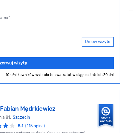
atna.",
Umów wizytę
zerwuj wizytę
10 użytkowników wybrało ten warsztat
w ciągu ostatnich 30 dni
Fabian Mędrkiewicz
nia 81,
Szczecin
5.1
(115 opinii)