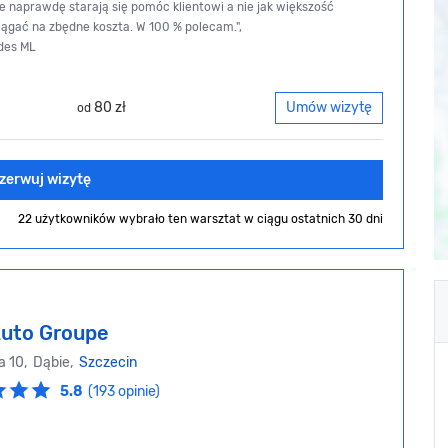
e naprawdę starają się pomóc klientowi a nie jak większość
ągać na zbędne koszta. W 100 % polecam.",
des ML
80 zł
Umów wizytę
od
zerwuj wizytę
22 użytkowników wybrało ten warsztat
w ciągu ostatnich 30 dni
Auto Groupe
a 10, Dąbie,
Szczecin
5.8
(193 opinie)