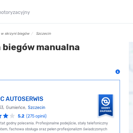
motoryzacyjny
u w skrzyni biegów
Szczecin
a biegów manualna
IC AUTOSERWIS
 33, Gumieńce,
Szczecin
5.2
(275 opinii)
tat godny polecenia. Profesjonalne podejście, stały telefoniczny
entem, fachowa obsługa oraz pełen profesjonalizm świadczonych