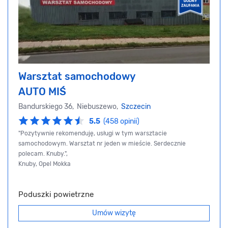
Warsztat samochodowy
AUTO MIŚ
Bandurskiego 36, Niebuszewo,
Szczecin
5.5
(458 opinii)
"Pozytywnie rekomenduję, usługi w tym warsztacie
samochodowym. Warsztat nr jeden w mieście. Serdecznie
polecam. Knuby.",
Knuby, Opel Mokka
Poduszki powietrzne
Umów wizytę