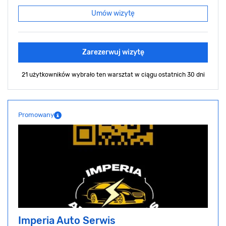
Umów wizytę
Zarezerwuj wizytę
21 użytkowników wybrało ten warsztat
w ciągu ostatnich 30 dni
Promowany
Imperia Auto Serwis