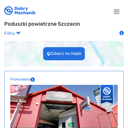
Toggle
naviga
Poduszki powietrzne Szczecin
Filtry
Zobacz na mapie
Promowany