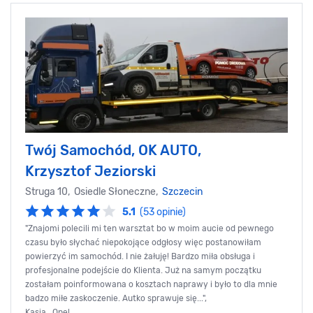
Twój Samochód, OK AUTO,
Krzysztof Jeziorski
Struga 10, Osiedle Słoneczne,
Szczecin
5.1
(53 opinie)
"Znajomi polecili mi ten warsztat bo w moim aucie od pewnego
czasu było słychać niepokojące odgłosy więc postanowiłam
powierzyć im samochód. I nie żałuję! Bardzo miła obsługa i
profesjonalne podejście do Klienta. Już na samym początku
zostałam poinformowana o kosztach naprawy i było to dla mnie
badzo miłe zaskoczenie. Autko sprawuje się...",
Kasia , Opel