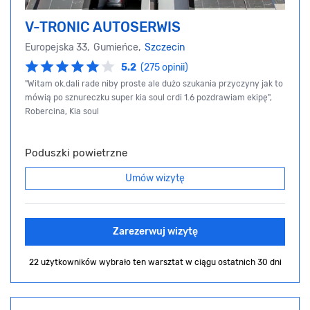
V-TRONIC AUTOSERWIS
Europejska 33, Gumieńce,
Szczecin
5.2
(275 opinii)
"Witam ok.dali rade niby proste ale dużo szukania przyczyny jak to
mówią po sznureczku super kia soul crdi 1.6 pozdrawiam ekipę",
Robercina, Kia soul
Poduszki powietrzne
Umów wizytę
Zarezerwuj wizytę
22 użytkowników wybrało ten warsztat
w ciągu ostatnich 30 dni