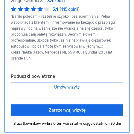
26-go Kwietnia 81,
Szczecin
5.1
(115 opinii)
"Bardo polecam - rzetelnie szybko i bez ściemniania. Pełna
współpraca z klientem , informowanie na bieżąco o przebiegu
naprawy i co najważniejsze nie wciskają na siłę części , tylko
proponują całą paletę rozwiązań. Jednym słowem -
profesjonalnie. Szkoda tylko , że nie naprawiają ciężarówek i
autobusów , bo całą flotę bym serwisował w jednym...",
Kobra Nauka Jazdy, Mercedes ML 55 AMG , Hyundai i20 , Fiat
Grande Pun
Poduszki powietrzne
Umów wizytę
Zarezerwuj wizytę
8 użytkowników wybrało ten warsztat
w ciągu ostatnich 30 dni