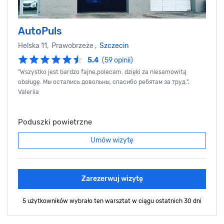
AutoPuls
Helska 11, Prawobrzeże ,
Szczecin
5.4
(59 opinii)
"Wszystko jest bardzo fajne,polecam. dzięki za niesamowitą
obsługę. Мы остались довольны, спасибо ребятам за труд.",
Valeriia
Poduszki powietrzne
Umów wizytę
Zarezerwuj wizytę
5 użytkowników wybrało ten warsztat
w ciągu ostatnich 30 dni