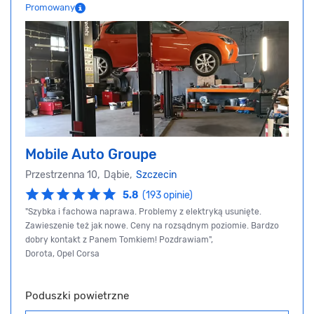
Promowany
Mobile Auto Groupe
Przestrzenna 10, Dąbie,
Szczecin
5.8
(193 opinie)
"Szybka i fachowa naprawa. Problemy z elektryką usunięte.
Zawieszenie też jak nowe. Ceny na rozsądnym poziomie. Bardzo
dobry kontakt z Panem Tomkiem! Pozdrawiam",
Dorota, Opel Corsa
Poduszki powietrzne