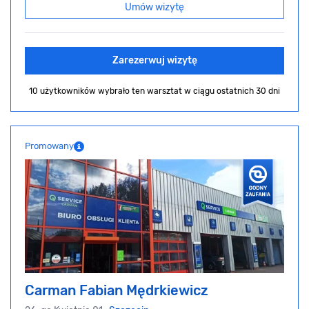
Umów wizytę
Zarezerwuj wizytę
10 użytkowników wybrało ten warsztat
w ciągu ostatnich 30 dni
Promowany
Carman Fabian Mędrkiewicz