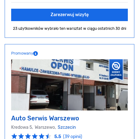
Zarezerwuj wizytę
23 użytkowników wybrało ten warsztat
w ciągu ostatnich 30 dni
Promowany
Auto Serwis Warszewo
Kredowa 5, Warszewo,
Szczecin
5.5
(39 opinii)