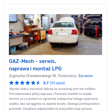
GAZ-Mech - serwis,
naprawa i montaż LPG
Zygmunta Chmielewskiego 18, Pomorzany,
Szczecin
5.7
(51 opinii)
"Bardzo dobry warsztat! Szkoda że wcześniej tam nie trafiłam.
Potrzebowałam pilnej naprawy i Panowie znaleźli mi szybki
termim za co jestem im ogromnie wdzięczna! Usługa wykonana
szybko, bez naciągania na zbędne koszty. Obsługa profesjonalna i
przemiła. Cierpliwie odpowiadali na wszystkie moje pytania.