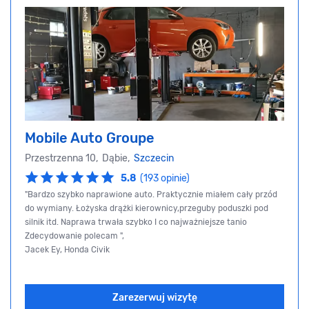
Mobile Auto Groupe
Przestrzenna 10, Dąbie,
Szczecin
5.8
(193 opinie)
"Bardzo szybko naprawione auto. Praktycznie miałem cały przód
do wymiany. Łożyska drążki kierownicy,przeguby poduszki pod
silnik itd. Naprawa trwała szybko I co najważniejsze tanio
Zdecydowanie polecam ",
Jacek Ey, Honda Civik
Zarezerwuj wizytę