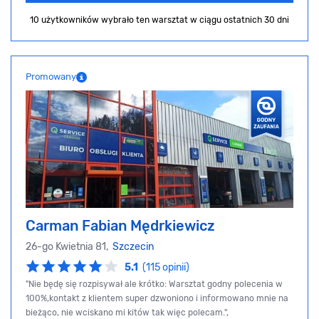
10 użytkowników wybrało ten warsztat
w ciągu ostatnich 30 dni
Promowany
Carman Fabian Mędrkiewicz
26-go Kwietnia 81,
Szczecin
5.1
(115 opinii)
"Nie będę się rozpisywał ale krótko: Warsztat godny polecenia w
100%,kontakt z klientem super dzwoniono i informowano mnie na
bieżąco, nie wciskano mi kitów tak więc polecam.",