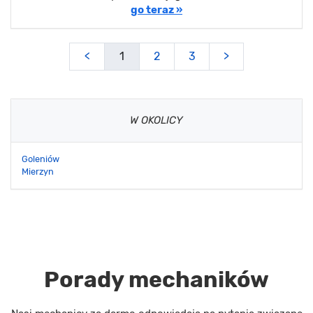
go teraz »
<
1
2
3
>
W OKOLICY
Goleniów
Mierzyn
Porady mechaników