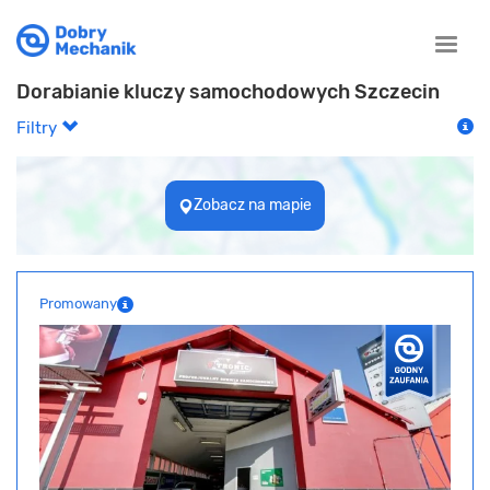
Toggle
naviga
Dorabianie kluczy samochodowych Szczecin
Filtry
Zobacz na mapie
Promowany