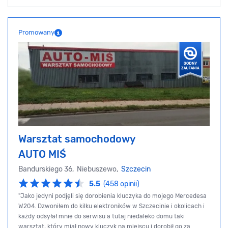
Promowany
Warsztat samochodowy
AUTO MIŚ
Bandurskiego 36, Niebuszewo,
Szczecin
5.5
(458 opinii)
"Jako jedyni podjęli się dorobienia kluczyka do mojego Mercedesa
W204. Dzwoniłem do kilku elektroników w Szczecinie i okolicach i
każdy odsyłał mnie do serwisu a tutaj niedaleko domu taki
warsztat, który miał nowy kluczyk na miejscu i dorobił go za