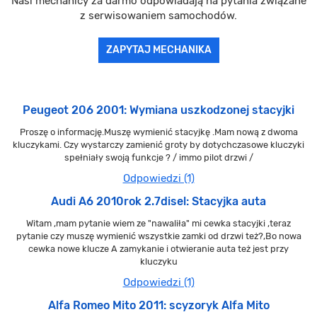
Nasi mechanicy za darmo odpowiadają na pytania związane
z serwisowaniem samochodów.
ZAPYTAJ MECHANIKA
Peugeot 206 2001: Wymiana uszkodzonej stacyjki
Proszę o informację.Muszę wymienić stacyjkę .Mam nową z dwoma
kluczykami. Czy wystarczy zamienić groty by dotychczasowe kluczyki
spełniały swoją funkcje ? / immo pilot drzwi /
Odpowiedzi (1)
Audi A6 2010rok 2.7disel: Stacyjka auta
Witam ,mam pytanie wiem ze "nawaliła" mi cewka stacyjki ,teraz
pytanie czy muszę wymienić wszystkie zamki od drzwi też?,Bo nowa
cewka nowe klucze A zamykanie i otwieranie auta też jest przy
kluczyku
Odpowiedzi (1)
Alfa Romeo Mito 2011: scyzoryk Alfa Mito