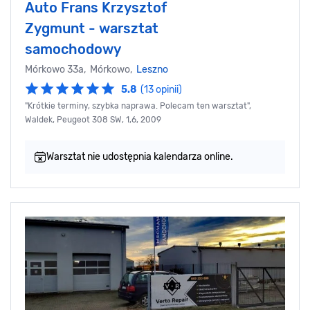
Auto Frans Krzysztof
Zygmunt - warsztat
samochodowy
Mórkowo 33a, Mórkowo,
Leszno
5.8
(13 opinii)
"Krótkie terminy, szybka naprawa. Polecam ten warsztat",
Waldek, Peugeot 308 SW, 1,6, 2009
Warsztat nie udostępnia kalendarza online.