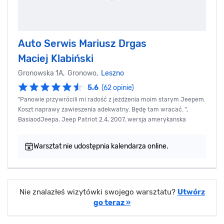
Auto Serwis Mariusz Drgas
Maciej Klabiński
Gronowska 1A, Gronowo,
Leszno
5.6
(62 opinie)
"Panowie przywrócili mi radość z jeżdżenia moim starym Jeepem.
Koszt naprawy zawieszenia adekwatny. Będę tam wracać. ",
BasiaodJeepa, Jeep Patriot 2.4, 2007, wersja amerykanska
Warsztat nie udostępnia kalendarza online.
Nie znalazłeś wizytówki swojego warsztatu?
Utwórz
go teraz »