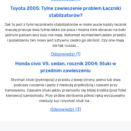
Toyota 2005: Tylne zawieszenie problem Łaczniki
stabilzatorów?
Jak to jest z tymi łacznikami stabilizatorów w moim aucie kazdy łacznik
inaczej pracuje dwa tylnie lekko sie poca i mozna nimi obracac na boki
jednym palcem lecz luzu nie maja .Natomiat wymienilem jeden przedni
i pozalozeniu ten nowy jest sztywny ciezko go obrócić .Czy one maja
sie tak ruszac...
Odpowiedzi (1)
Honda civic VII, sedan, rocznik 2004: Stuki w
przednim zawieszeniu
Słychać stuki (pyknięcia) z przodu z lewej strony, jedno lub dwa
podczas ruszania i jazdy z niedużą prędkością i czasem przy
hamowaniu. Czasami stuki jakby przenosiły się bliżej środka (pod fotel
kierowcy) samochodu. Przy próbie obrócenia półosi ręką wyczuwalny
nieduży luz i słychać stuk na...
Odpowiedzi (3)