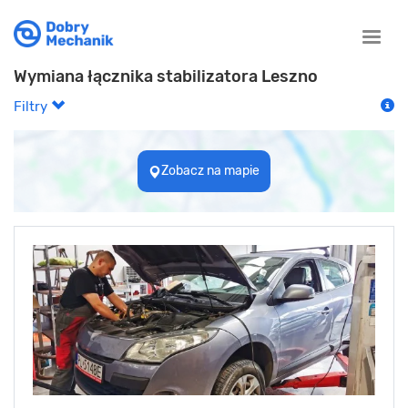
Toggle
naviga
Wymiana łącznika stabilizatora Leszno
Filtry
Zobacz na mapie